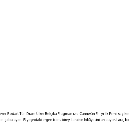
ver Bodart Tür: Dram Ülke: Belçika Fragman izle Cannes’ın En İyi İlk Film’i seçile
 çabalayan 15 yaşındaki ergen trans birey Lara’nın hikâyesini anlatıyor. Lara, bi