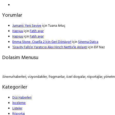
Yorumlar
Jumanji: Yeni Seviye
için
Tuana Artuç
Hapşuu
için
Fatih ayar
Hapşuu
için
Fatih ayar
Emma Stone, Cruella 2 İçin Geri Dönüyor!
için
Sinema Datça
‘Gravity Falls’ın Yaratıcısı Alex Hirsch Netflix’le Anlaştı!
için
Elif Naz
Dolasim Menusu
Sinema
haberleri, vizyondakiler, fragmanlar, özel dosyalar, röportajlar, yöne
Kategoriler
Dizi Haberleri
İnceleme
Listeler
Röportaj