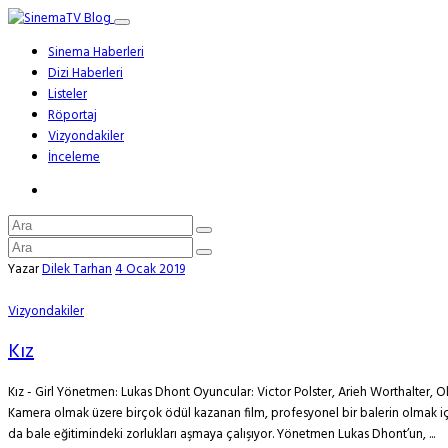
Sinema Haberleri
Dizi Haberleri
Listeler
Röportaj
Vizyondakiler
İnceleme
Yazar
Dilek Tarhan
4 Ocak 2019
Vizyondakiler
Kız
Kız - Girl Yönetmen: Lukas Dhont Oyuncular: Victor Polster, Arieh Worthalter, Oli
Kamera olmak üzere birçok ödül kazanan film, profesyonel bir balerin olmak için
da bale eğitimindeki zorlukları aşmaya çalışıyor. Yönetmen Lukas Dhont’un, ...