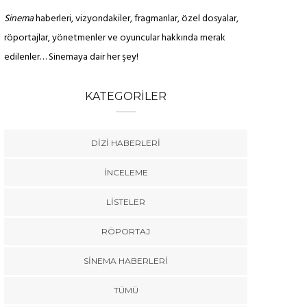
Sinema
haberleri, vizyondakiler, fragmanlar, özel dosyalar,
röportajlar, yönetmenler ve oyuncular hakkında merak
edilenler… Sinemaya dair her şey!
KATEGORILER
DIZI HABERLERI
İNCELEME
LISTELER
RÖPORTAJ
SINEMA HABERLERI
TÜMÜ