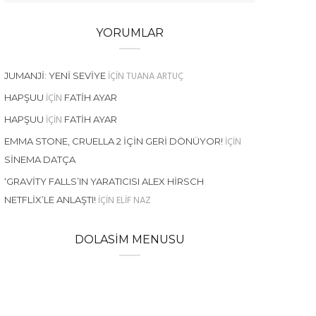
YORUMLAR
IÇIN
TUANA ARTUÇ
JUMANJI: YENI SEVIYE
IÇIN
HAPŞUU
FATIH AYAR
IÇIN
HAPŞUU
FATIH AYAR
IÇIN
EMMA STONE, CRUELLA 2 İÇIN GERI DÖNÜYOR!
SINEMA DATÇA
‘GRAVITY FALLS’IN YARATICISI ALEX HIRSCH
IÇIN
ELIF NAZ
NETFLIX’LE ANLAŞTI!
DOLASIM MENUSU