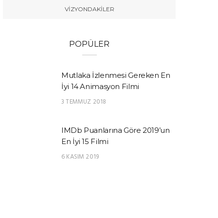
VIZYONDAKILER
POPÜLER
Mutlaka İzlenmesi Gereken En
İyi 14 Animasyon Filmi
3 TEMMUZ 2018
IMDb Puanlarına Göre 2019’un
En İyi 15 Filmi
6 KASIM 2019