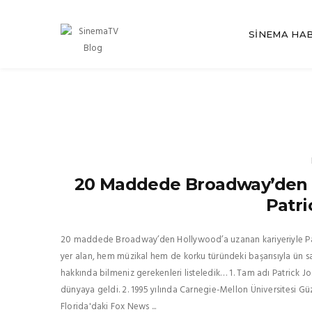
SINEMA HA
20 Maddede Broadway’den H
Patri
20 maddede Broadway’den Hollywood’a uzanan kariyeriyle Patr
yer alan, hem müzikal hem de korku türündeki başarısıyla ün 
hakkında bilmeniz gerekenleri listeledik… 1. Tam adı Patrick 
dünyaya geldi. 2. 1995 yılında Carnegie-Mellon Üniversitesi Gü
Florida'daki Fox News ...