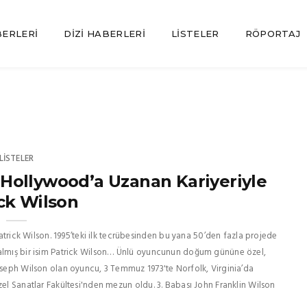
BERLERI
DIZI HABERLERI
LISTELER
RÖPORTAJ
LISTELER
ollywood’a Uzanan Kariyeriyle
ck Wilson
ick Wilson. 1995’teki ilk tecrübesinden bu yana 50’den fazla projede
salmış bir isim Patrick Wilson… Ünlü oyuncunun doğum gününe özel,
Joseph Wilson olan oyuncu, 3 Temmuz 1973'te Norfolk, Virginia’da
zel Sanatlar Fakültesi'nden mezun oldu. 3. Babası John Franklin Wilson