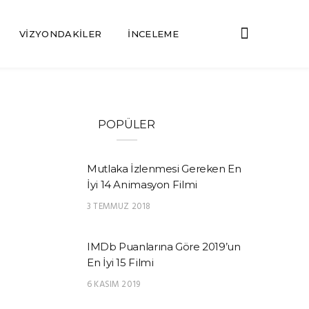
VIZYONDAKILER
İNCELEME
POPÜLER
Mutlaka İzlenmesi Gereken En
İyi 14 Animasyon Filmi
3 TEMMUZ 2018
IMDb Puanlarına Göre 2019’un
En İyi 15 Filmi
6 KASIM 2019