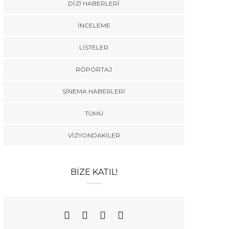
DIZI HABERLERI
İNCELEME
LISTELER
RÖPORTAJ
SINEMA HABERLERI
TÜMÜ
VIZYONDAKILER
BIZE KATIL!