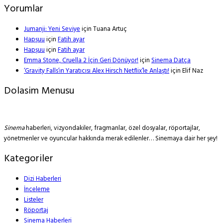
Yorumlar
Jumanji: Yeni Seviye
için
Tuana Artuç
Hapşuu
için
Fatih ayar
Hapşuu
için
Fatih ayar
Emma Stone, Cruella 2 İçin Geri Dönüyor!
için
Sinema Datça
‘Gravity Falls’ın Yaratıcısı Alex Hirsch Netflix’le Anlaştı!
için
Elif Naz
Dolasim Menusu
Sinema
haberleri, vizyondakiler, fragmanlar, özel dosyalar, röportajlar,
yönetmenler ve oyuncular hakkında merak edilenler… Sinemaya dair her şey!
Kategoriler
Dizi Haberleri
İnceleme
Listeler
Röportaj
Sinema Haberleri