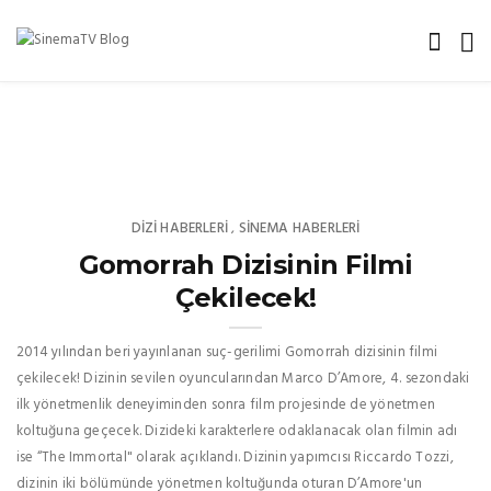
DIZI HABERLERI
SINEMA HABERLERI
,
Gomorrah Dizisinin Filmi
Çekilecek!
2014 yılından beri yayınlanan suç-gerilimi Gomorrah dizisinin filmi
çekilecek! Dizinin sevilen oyuncularından Marco D’Amore, 4. sezondaki
ilk yönetmenlik deneyiminden sonra film projesinde de yönetmen
koltuğuna geçecek. Dizideki karakterlere odaklanacak olan filmin adı
ise “The Immortal" olarak açıklandı. Dizinin yapımcısı Riccardo Tozzi,
dizinin iki bölümünde yönetmen koltuğunda oturan D’Amore'un