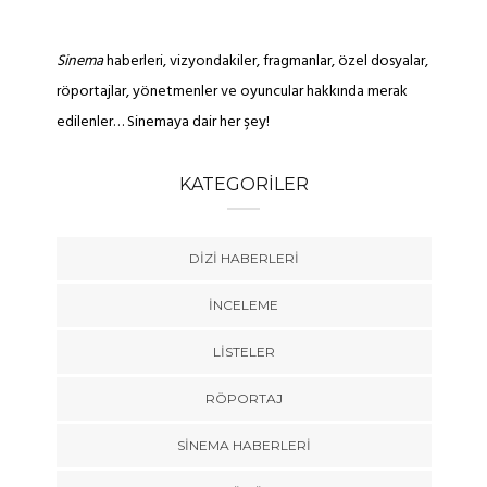
Sinema
haberleri, vizyondakiler, fragmanlar, özel dosyalar,
röportajlar, yönetmenler ve oyuncular hakkında merak
edilenler… Sinemaya dair her şey!
KATEGORILER
DIZI HABERLERI
İNCELEME
LISTELER
RÖPORTAJ
SINEMA HABERLERI