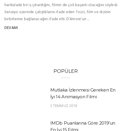
harikulade bir iş çıkardığını, filmin de çok başarılı olacağını söyledi.
Senaryo üzerinde çalıştıklarını ifade eden Tozzi, film ve dizinin
birbirlerine bağlanacağını ifade etti. D’Amore'un ...
DEVAMI
POPÜLER
Mutlaka İzlenmesi Gereken En
İyi 14 Animasyon Filmi
3 TEMMUZ 2018
IMDb Puanlarına Göre 2019’un
En İyi 15 Filmi