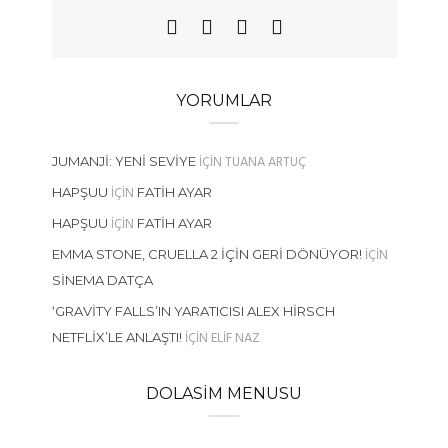
YORUMLAR
IÇIN
TUANA ARTUÇ
JUMANJI: YENI SEVIYE
IÇIN
HAPŞUU
FATIH AYAR
IÇIN
HAPŞUU
FATIH AYAR
IÇIN
EMMA STONE, CRUELLA 2 İÇIN GERI DÖNÜYOR!
SINEMA DATÇA
‘GRAVITY FALLS’IN YARATICISI ALEX HIRSCH
IÇIN
ELIF NAZ
NETFLIX’LE ANLAŞTI!
DOLASIM MENUSU