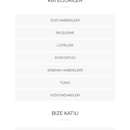
KATEGORILER
DIZI HABERLERI
İNCELEME
LISTELER
RÖPORTAJ
SINEMA HABERLERI
TÜMÜ
VIZYONDAKILER
BIZE KATIL!