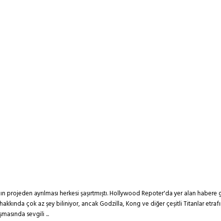
'ın projeden ayrılması herkesi şaşırtmıştı. Hollywood Repoter'da yer alan hab
kkında çok az şey biliniyor, ancak Godzilla, Kong ve diğer çeşitli Titanlar etraf
asında sevgili ...