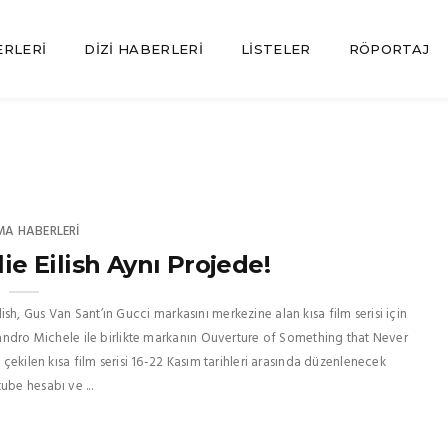
ERLERI
DIZI HABERLERI
LISTELER
RÖPORTAJ
MA HABERLERI
lie Eilish Aynı Projede!
Eilish, Gus Van Sant’ın Gucci markasını merkezine alan kısa film serisi için
ssandro Michele ile birlikte markanın Ouverture of Something that Never
 çekilen kısa film serisi 16-22 Kasım tarihleri arasında düzenlenecek
ube hesabı ve ...