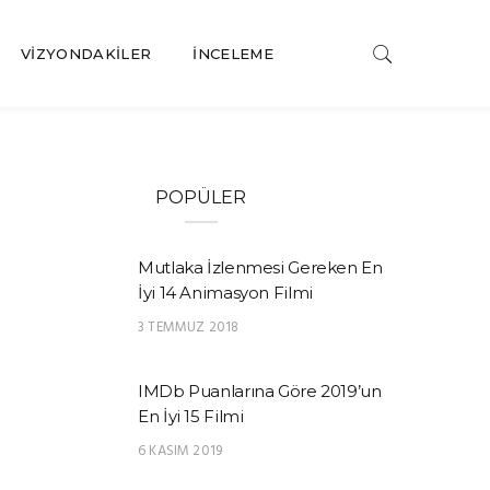
VIZYONDAKILER
İNCELEME
POPÜLER
Mutlaka İzlenmesi Gereken En
İyi 14 Animasyon Filmi
3 TEMMUZ 2018
IMDb Puanlarına Göre 2019’un
En İyi 15 Filmi
6 KASIM 2019