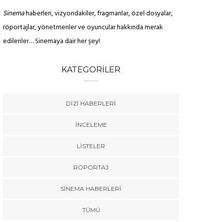
Sinema
haberleri, vizyondakiler, fragmanlar, özel dosyalar,
röportajlar, yönetmenler ve oyuncular hakkında merak
edilenler… Sinemaya dair her şey!
KATEGORILER
DIZI HABERLERI
İNCELEME
LISTELER
RÖPORTAJ
SINEMA HABERLERI
TÜMÜ