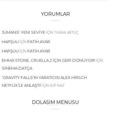
YORUMLAR
IÇIN
TUANA ARTUÇ
JUMANJI: YENI SEVIYE
IÇIN
HAPŞUU
FATIH AYAR
IÇIN
HAPŞUU
FATIH AYAR
IÇIN
EMMA STONE, CRUELLA 2 İÇIN GERI DÖNÜYOR!
SINEMA DATÇA
‘GRAVITY FALLS’IN YARATICISI ALEX HIRSCH
IÇIN
ELIF NAZ
NETFLIX’LE ANLAŞTI!
DOLASIM MENUSU