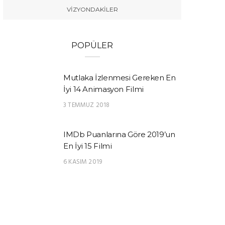
VIZYONDAKILER
POPÜLER
Mutlaka İzlenmesi Gereken En
İyi 14 Animasyon Filmi
3 TEMMUZ 2018
IMDb Puanlarına Göre 2019’un
En İyi 15 Filmi
6 KASIM 2019