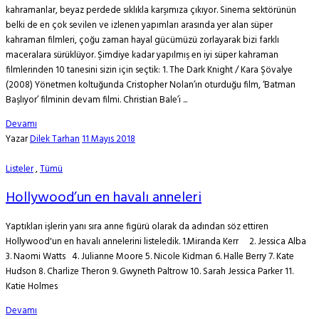
kahramanlar, beyaz perdede sıklıkla karşımıza çıkıyor. Sinema sektörünün
belki de en çok sevilen ve izlenen yapımları arasında yer alan süper
kahraman filmleri, çoğu zaman hayal gücümüzü zorlayarak bizi farklı
maceralara sürüklüyor. Şimdiye kadar yapılmış en iyi süper kahraman
filmlerinden 10 tanesini sizin için seçtik: 1. The Dark Knight / Kara Şövalye
(2008) Yönetmen koltuğunda Cristopher Nolan’ın oturduğu film, ‘Batman
Başlıyor’ filminin devam filmi. Christian Bale’i ...
Devamı
Yazar
Dilek Tarhan
11 Mayıs 2018
Listeler
,
Tümü
Hollywood’un en havalı anneleri
Yaptıkları işlerin yanı sıra anne figürü olarak da adından söz ettiren
Hollywood'un en havalı annelerini listeledik. 1.Miranda Kerr 2. Jessica Alba
3. Naomi Watts 4. Julianne Moore 5. Nicole Kidman 6. Halle Berry 7. Kate
Hudson 8. Charlize Theron 9. Gwyneth Paltrow 10. Sarah Jessica Parker 11.
Katie Holmes
Devamı