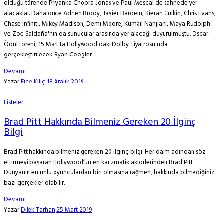
olduğu törende Priyanka Chopra Jonas ve Paul Mescal de sahnede yer
alacaklar. Daha önce Adrien Brody, Javier Bardem, Kieran Culkin, Chris Evans,
Chase Infiniti, Mikey Madison, Demi Moore, Kumail Nanjiani, Maya Rudolph
ve Zoe Saldaña'nın da sunucular arasında yer alacağı duyurulmuştu. Oscar
Ödül töreni, 15 Mart'ta Hollywood'daki Dolby Tiyatrosu'nda
gerçekleştirilecek. Ryan Coogler ...
Devamı
Yazar
Fide Kılıç
18 Aralık 2019
Listeler
Brad Pitt Hakkında Bilmeniz Gereken 20 İlginç
Bilgi
Brad Pitt hakkında bilmeniz gereken 20 ilginç bilgi. Her daim adından söz
ettirmeyi başaran Hollywood’un en karizmatik aktörlerinden Brad Pitt…
Dünyanın en ünlü oyunculardan biri olmasına rağmen, hakkında bilmediğiniz
bazı gerçekler olabilir.
Devamı
Yazar
Dilek Tarhan
25 Mart 2019