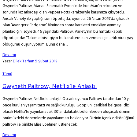
Gwyneth Paltrow, Marvel Sinematik Evreni’nde Iron Man’in sekreteri ve
sonunda kız arkadaşı olan Pepper Potts karakteriyle karşımıza çıkıyordu.
Ancak Variety ile yaptığı son röportajda, oyuncu, 26 Nisan 2019’da çıkacak
olan ‘Avengers: Endgame’ filminden sonra karakteri emekliye ayırmayı
planladığını söyledi. 46 yaşındaki Paltrow, Variety’nin bu haftaki kapak
röportajında: “Takım elbise giyip bu karaktere can vermek için artık biraz yaşlı
olduğumu düşünüyorum. Bunu daha ...
Devamı
Yazar
Dilek Tarhan
5 Şubat 2019
Tümü
Gwyneth Paltrow, Netflix’le Anlaştı!
Gwyneth Paltrow, Netflix'le anlaştı! Oscarlı oyuncu Paltrow tarafından 10 yıl
önce kurulan yaşam tarzı ve sağlık kuruluşu Goop'un içerikleri belgesel dizi
olarak Netflix'te yayınlanacak. 30'ar dakikalık bölümlerden oluşacak dizinin
önümüzdeki dönemlerde yayınlanması bekleniyor. Dizinin içerik editörlüğünü
paltrow ile birlikte Elise Loehnen üstlenecek.
Devamı