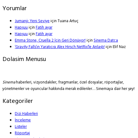
Yorumlar
Jumanji: Yeni Seviye
için
Tuana Artuç
Hapşuu
için
Fatih ayar
Hapşuu
için
Fatih ayar
Emma Stone, Cruella 2 İçin Geri Dönüyor!
için
Sinema Datça
‘Gravity Falls’ın Yaratıcısı Alex Hirsch Netflix’le Anlaştı!
için
Elif Naz
Dolasim Menusu
Sinema
haberleri, vizyondakiler, fragmanlar, özel dosyalar, röportajlar,
yönetmenler ve oyuncular hakkında merak edilenler… Sinemaya dair her şey!
Kategoriler
Dizi Haberleri
İnceleme
Listeler
Röportaj