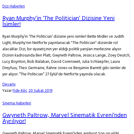
Dizi Haberleri
Ryan Murphy’in ‘The Politician’ Dizisine Yeni
İsimler!
Ryan Murphy’in ‘The Politician’ dizisine yeni isimler! Bette Midler ve Judith
Light, Murphy'nin Netflix'te yayınlanacak "The Politician" dizisinde rol
alacaklar. Dizi, bir siyasetçinin yer aldığı politik yarışları merkezine alıyor.
Dizinin kadrosunda Ben Platt, Gwyneth Paltrow, Jessica Lange, Zoey Deutch,
Lucy Boynton, Bob Balaban, David Corenswet, Julia Schlaepfer, Laura
Dreyfuss, Theo Germaine, Rahne Jones ve Benjamin Barrett gibi isimler de
yer alıyor. “The Politician” 27 Eylül'de Netflix'te yayında olacak.
Devamı
Yazar
Fide Kılıç
20 Şubat 2019
Sinema Haberleri
Gwyneth Paltrow, Marvel Sinematik Evreni’nden
Ayrılıyor!
Gwyneth Paltrow, Marvel Sinematik Evreni’nden ayrılıyor! Son on yıldır,