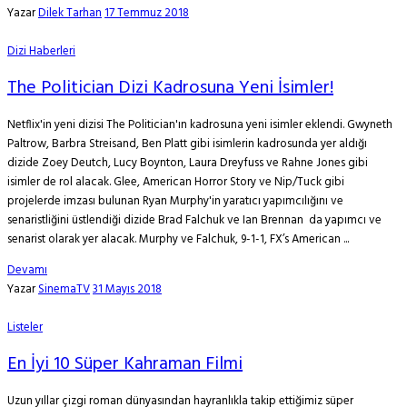
Yazar
Dilek Tarhan
17 Temmuz 2018
Dizi Haberleri
The Politician Dizi Kadrosuna Yeni İsimler!
Netflix'in yeni dizisi The Politician'ın kadrosuna yeni isimler eklendi. Gwyneth
Paltrow, Barbra Streisand, Ben Platt gibi isimlerin kadrosunda yer aldığı
dizide Zoey Deutch, Lucy Boynton, Laura Dreyfuss ve Rahne Jones gibi
isimler de rol alacak. Glee, American Horror Story ve Nip/Tuck gibi
projelerde imzası bulunan Ryan Murphy'in yaratıcı yapımcılığını ve
senaristliğini üstlendiği dizide Brad Falchuk ve Ian Brennan da yapımcı ve
senarist olarak yer alacak. Murphy ve Falchuk, 9-1-1, FX’s American ...
Devamı
Yazar
SinemaTV
31 Mayıs 2018
Listeler
En İyi 10 Süper Kahraman Filmi
Uzun yıllar çizgi roman dünyasından hayranlıkla takip ettiğimiz süper