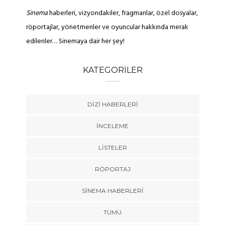
Sinema
haberleri, vizyondakiler, fragmanlar, özel dosyalar,
röportajlar, yönetmenler ve oyuncular hakkında merak
edilenler… Sinemaya dair her şey!
KATEGORILER
DIZI HABERLERI
İNCELEME
LISTELER
RÖPORTAJ
SINEMA HABERLERI
TÜMÜ