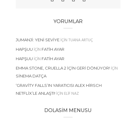
YORUMLAR
IÇIN
TUANA ARTUÇ
JUMANJI: YENI SEVIYE
IÇIN
HAPŞUU
FATIH AYAR
IÇIN
HAPŞUU
FATIH AYAR
IÇIN
EMMA STONE, CRUELLA 2 İÇIN GERI DÖNÜYOR!
SINEMA DATÇA
‘GRAVITY FALLS’IN YARATICISI ALEX HIRSCH
IÇIN
ELIF NAZ
NETFLIX’LE ANLAŞTI!
DOLASIM MENUSU