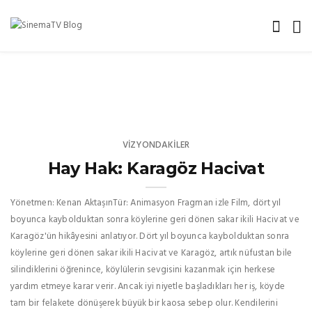
VIZYONDAKILER
Hay Hak: Karagöz Hacivat
Yönetmen: Kenan AktaşınTür: Animasyon Fragman izle Film, dört yıl
boyunca kaybolduktan sonra köylerine geri dönen sakar ikili Hacivat ve
Karagöz'ün hikâyesini anlatıyor. Dört yıl boyunca kaybolduktan sonra
köylerine geri dönen sakar ikili Hacivat ve Karagöz, artık nüfustan bile
silindiklerini öğrenince, köylülerin sevgisini kazanmak için herkese
yardım etmeye karar verir. Ancak iyi niyetle başladıkları her iş, köyde
tam bir felakete dönüşerek büyük bir kaosa sebep olur. Kendilerini