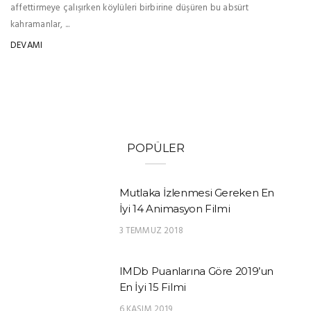
affettirmeye çalışırken köylüleri birbirine düşüren bu absürt
kahramanlar, ...
DEVAMI
POPÜLER
Mutlaka İzlenmesi Gereken En
İyi 14 Animasyon Filmi
3 TEMMUZ 2018
IMDb Puanlarına Göre 2019’un
En İyi 15 Filmi
6 KASIM 2019