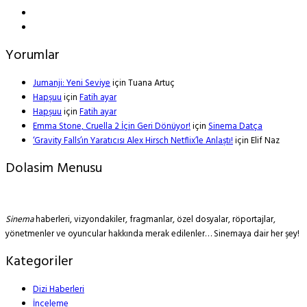
Yorumlar
Jumanji: Yeni Seviye
için
Tuana Artuç
Hapşuu
için
Fatih ayar
Hapşuu
için
Fatih ayar
Emma Stone, Cruella 2 İçin Geri Dönüyor!
için
Sinema Datça
‘Gravity Falls’ın Yaratıcısı Alex Hirsch Netflix’le Anlaştı!
için
Elif Naz
Dolasim Menusu
Sinema
haberleri, vizyondakiler, fragmanlar, özel dosyalar, röportajlar,
yönetmenler ve oyuncular hakkında merak edilenler… Sinemaya dair her şey!
Kategoriler
Dizi Haberleri
İnceleme