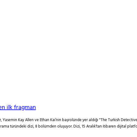
den ilk fragman
r, Yasemin Kay Allen ve Ethan Kai’nin başrolünde yer aldığı "The Turkish Detective"
drama türündeki dizi, 8 bölümden oluşuyor. Dizi, 15 Aralık’tan itibaren dijita