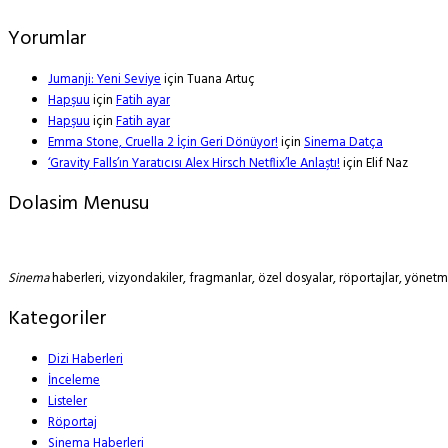
Yorumlar
Jumanji: Yeni Seviye
için
Tuana Artuç
Hapşuu
için
Fatih ayar
Hapşuu
için
Fatih ayar
Emma Stone, Cruella 2 İçin Geri Dönüyor!
için
Sinema Datça
‘Gravity Falls’ın Yaratıcısı Alex Hirsch Netflix’le Anlaştı!
için
Elif Naz
Dolasim Menusu
Sinema
haberleri, vizyondakiler, fragmanlar, özel dosyalar, röportajlar, yöne
Kategoriler
Dizi Haberleri
İnceleme
Listeler
Röportaj
Sinema Haberleri