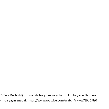
 (Türk Dedektif) dizisinin ilk fragmanı yayınlandı. İngiliz yazar Barbara
l platformda yayınlanacak. https://www.youtube.com/watch?v=ww7E9b0JJs0