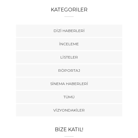
KATEGORILER
DIZI HABERLERI
İNCELEME
LISTELER
RÖPORTAJ
SINEMA HABERLERI
TÜMÜ
VIZYONDAKILER
BIZE KATIL!