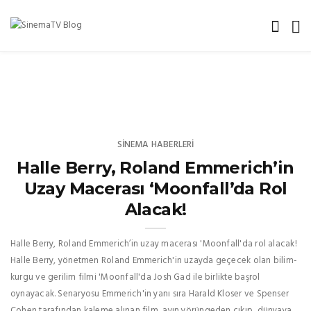
SINEMA HABERLERI
Halle Berry, Roland Emmerich’in
Uzay Macerası ‘Moonfall’da Rol
Alacak!
Halle Berry, Roland Emmerich’in uzay macerası 'Moonfall'da rol alacak!
Halle Berry, yönetmen Roland Emmerich'in uzayda geçecek olan bilim-
kurgu ve gerilim filmi 'Moonfall'da Josh Gad ile birlikte başrol
oynayacak. Senaryosu Emmerich'in yanı sıra Harald Kloser ve Spenser
Cohen tarafından kaleme alınan film, ayın yörüngeden çıkıp, dünyaya