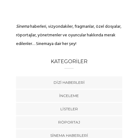
Sinema
haberleri, vizyondakiler, fragmanlar, özel dosyalar,
röportajlar, yönetmenler ve oyuncular hakkında merak
edilenler… Sinemaya dair her şey!
KATEGORILER
DIZI HABERLERI
İNCELEME
LISTELER
RÖPORTAJ
SINEMA HABERLERI