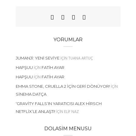
YORUMLAR
IÇIN
TUANA ARTUÇ
JUMANJI: YENI SEVIYE
IÇIN
HAPŞUU
FATIH AYAR
IÇIN
HAPŞUU
FATIH AYAR
IÇIN
EMMA STONE, CRUELLA 2 İÇIN GERI DÖNÜYOR!
SINEMA DATÇA
‘GRAVITY FALLS’IN YARATICISI ALEX HIRSCH
IÇIN
ELIF NAZ
NETFLIX’LE ANLAŞTI!
DOLASIM MENUSU