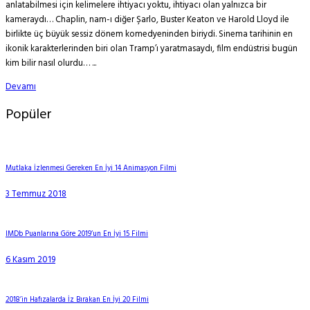
anlatabilmesi için kelimelere ihtiyacı yoktu, ihtiyacı olan yalnızca bir
kameraydı… Chaplin, nam-ı diğer Şarlo, Buster Keaton ve Harold Lloyd ile
birlikte üç büyük sessiz dönem komedyeninden biriydi. Sinema tarihinin en
ikonik karakterlerinden biri olan Tramp’ı yaratmasaydı, film endüstrisi bugün
kim bilir nasıl olurdu… ...
Devamı
Popüler
Mutlaka İzlenmesi Gereken En İyi 14 Animasyon Filmi
3 Temmuz 2018
IMDb Puanlarına Göre 2019’un En İyi 15 Filmi
6 Kasım 2019
2018’in Hafızalarda İz Bırakan En İyi 20 Filmi