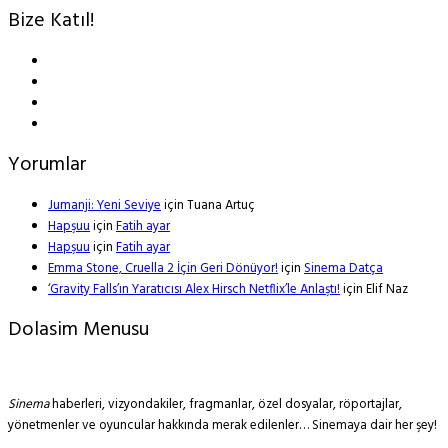
Bize Katıl!
Yorumlar
Jumanji: Yeni Seviye
için
Tuana Artuç
Hapşuu
için
Fatih ayar
Hapşuu
için
Fatih ayar
Emma Stone, Cruella 2 İçin Geri Dönüyor!
için
Sinema Datça
‘Gravity Falls’ın Yaratıcısı Alex Hirsch Netflix’le Anlaştı!
için
Elif Naz
Dolasim Menusu
Sinema
haberleri, vizyondakiler, fragmanlar, özel dosyalar, röportajlar,
yönetmenler ve oyuncular hakkında merak edilenler… Sinemaya dair her şey!