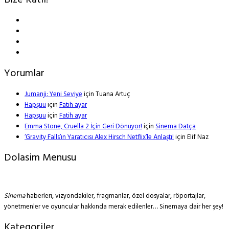
Bize Katıl!
Yorumlar
Jumanji: Yeni Seviye
için
Tuana Artuç
Hapşuu
için
Fatih ayar
Hapşuu
için
Fatih ayar
Emma Stone, Cruella 2 İçin Geri Dönüyor!
için
Sinema Datça
‘Gravity Falls’ın Yaratıcısı Alex Hirsch Netflix’le Anlaştı!
için
Elif Naz
Dolasim Menusu
Sinema
haberleri, vizyondakiler, fragmanlar, özel dosyalar, röportajlar,
yönetmenler ve oyuncular hakkında merak edilenler… Sinemaya dair her şey!
Kategoriler