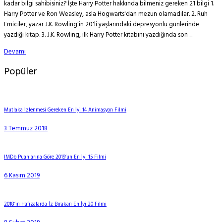
kadar bilgi sahibisiniz? İşte Harry Potter hakkında bilmeniz gereken 21 bilgi 1.
Harry Potter ve Ron Weasley, asla Hogwarts'dan mezun olamadılar. 2. Ruh
Emiciler, yazar J.K. Rowling'in 20'li yaşlarındaki depresyonlu günlerinde
yazdığı kitap. 3. J.K. Rowling, ilk Harry Potter kitabını yazdığında son ...
Devamı
Popüler
Mutlaka İzlenmesi Gereken En İyi 14 Animasyon Filmi
3 Temmuz 2018
IMDb Puanlarına Göre 2019’un En İyi 15 Filmi
6 Kasım 2019
2018’in Hafızalarda İz Bırakan En İyi 20 Filmi