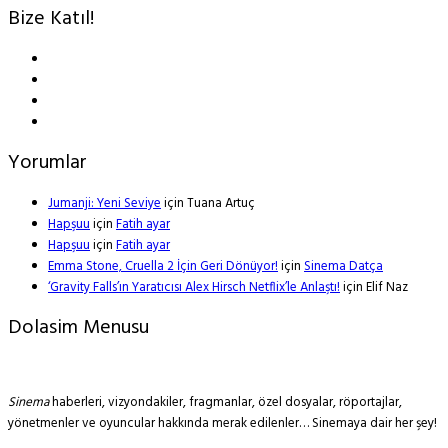
Bize Katıl!
Yorumlar
Jumanji: Yeni Seviye
için
Tuana Artuç
Hapşuu
için
Fatih ayar
Hapşuu
için
Fatih ayar
Emma Stone, Cruella 2 İçin Geri Dönüyor!
için
Sinema Datça
‘Gravity Falls’ın Yaratıcısı Alex Hirsch Netflix’le Anlaştı!
için
Elif Naz
Dolasim Menusu
Sinema
haberleri, vizyondakiler, fragmanlar, özel dosyalar, röportajlar,
yönetmenler ve oyuncular hakkında merak edilenler… Sinemaya dair her şey!