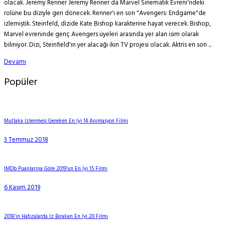
olacak. Jeremy Renner Jeremy Renner da Marvel Sinematik Evreni'ndeki
rolüne bu diziyle geri dönecek. Renner'ı en son "Avengers: Endgame"de
izlemiştik. Steinfeld, dizide Kate Bishop karakterine hayat verecek. Bishop,
Marvel evreninde genç Avengers üyeleri arasında yer alan isim olarak
biliniyor. Dizi, Steinfield'ın yer alacağı ikin TV projesi olacak. Aktris en son ...
Devamı
Popüler
Mutlaka İzlenmesi Gereken En İyi 14 Animasyon Filmi
3 Temmuz 2018
IMDb Puanlarına Göre 2019’un En İyi 15 Filmi
6 Kasım 2019
2018’in Hafızalarda İz Bırakan En İyi 20 Filmi