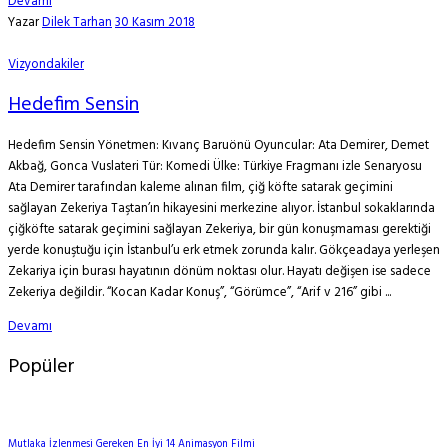
Devamı
Yazar
Dilek Tarhan
30 Kasım 2018
Vizyondakiler
Hedefim Sensin
Hedefim Sensin Yönetmen: Kıvanç Baruönü Oyuncular: Ata Demirer, Demet
Akbağ, Gonca Vuslateri Tür: Komedi Ülke: Türkiye Fragmanı izle Senaryosu
Ata Demirer tarafından kaleme alınan film, çiğ köfte satarak geçimini
sağlayan Zekeriya Taştan’ın hikayesini merkezine alıyor. İstanbul sokaklarında
çiğköfte satarak geçimini sağlayan Zekeriya, bir gün konuşmaması gerektiği
yerde konuştuğu için İstanbul’u erk etmek zorunda kalır. Gökçeadaya yerleşen
Zekariya için burası hayatının dönüm noktası olur. Hayatı değişen ise sadece
Zekeriya değildir. “Kocan Kadar Konuş”, “Görümce”, “Arif v 216” gibi ...
Devamı
Popüler
Mutlaka İzlenmesi Gereken En İyi 14 Animasyon Filmi