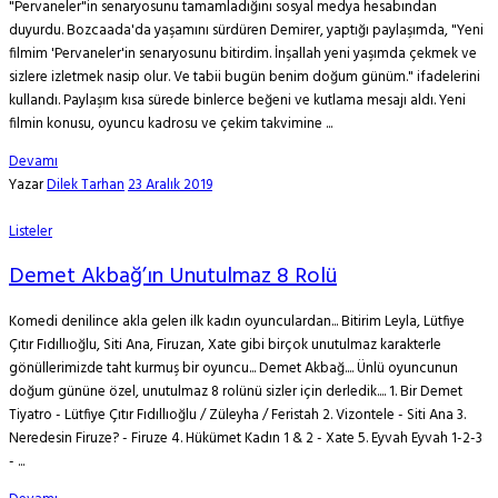
"Pervaneler"in senaryosunu tamamladığını sosyal medya hesabından
duyurdu. Bozcaada'da yaşamını sürdüren Demirer, yaptığı paylaşımda, "Yeni
filmim 'Pervaneler'in senaryosunu bitirdim. İnşallah yeni yaşımda çekmek ve
sizlere izletmek nasip olur. Ve tabii bugün benim doğum günüm." ifadelerini
kullandı. Paylaşım kısa sürede binlerce beğeni ve kutlama mesajı aldı. Yeni
filmin konusu, oyuncu kadrosu ve çekim takvimine ...
Devamı
Yazar
Dilek Tarhan
23 Aralık 2019
Listeler
Demet Akbağ’ın Unutulmaz 8 Rolü
Komedi denilince akla gelen ilk kadın oyunculardan... Bitirim Leyla, Lütfiye
Çıtır Fıdıllıoğlu, Siti Ana, Firuzan, Xate gibi birçok unutulmaz karakterle
gönüllerimizde taht kurmuş bir oyuncu... Demet Akbağ.... Ünlü oyuncunun
doğum gününe özel, unutulmaz 8 rolünü sizler için derledik.... 1. Bir Demet
Tiyatro - Lütfiye Çıtır Fıdıllıoğlu / Züleyha / Feristah 2. Vizontele - Siti Ana 3.
Neredesin Firuze? - Firuze 4. Hükümet Kadın 1 & 2 - Xate 5. Eyvah Eyvah 1-2-3
- ...