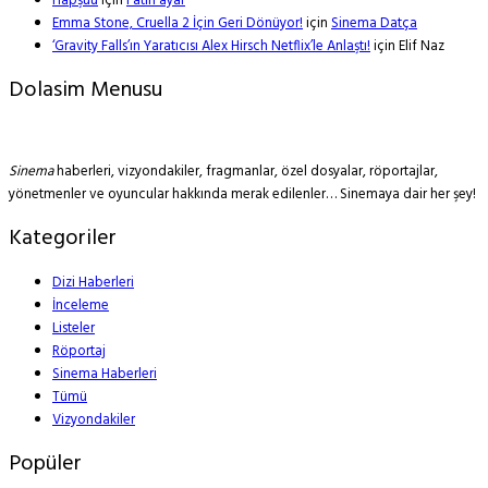
Hapşuu
için
Fatih ayar
Emma Stone, Cruella 2 İçin Geri Dönüyor!
için
Sinema Datça
‘Gravity Falls’ın Yaratıcısı Alex Hirsch Netflix’le Anlaştı!
için
Elif Naz
Dolasim Menusu
Sinema
haberleri, vizyondakiler, fragmanlar, özel dosyalar, röportajlar,
yönetmenler ve oyuncular hakkında merak edilenler… Sinemaya dair her şey!
Kategoriler
Dizi Haberleri
İnceleme
Listeler
Röportaj
Sinema Haberleri
Tümü
Vizyondakiler
Popüler