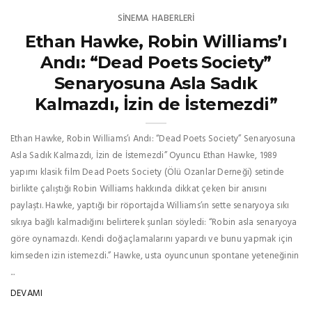
SINEMA HABERLERI
Ethan Hawke, Robin Williams’ı
Andı: “Dead Poets Society”
Senaryosuna Asla Sadık
Kalmazdı, İzin de İstemezdi”
Ethan Hawke, Robin Williams’ı Andı: “Dead Poets Society” Senaryosuna
Asla Sadık Kalmazdı, İzin de İstemezdi” Oyuncu Ethan Hawke, 1989
yapımı klasik film Dead Poets Society (Ölü Ozanlar Derneği) setinde
birlikte çalıştığı Robin Williams hakkında dikkat çeken bir anısını
paylaştı. Hawke, yaptığı bir röportajda Williams’ın sette senaryoya sıkı
sıkıya bağlı kalmadığını belirterek şunları söyledi: “Robin asla senaryoya
göre oynamazdı. Kendi doğaçlamalarını yapardı ve bunu yapmak için
kimseden izin istemezdi.” Hawke, usta oyuncunun spontane yeteneğinin
...
DEVAMI