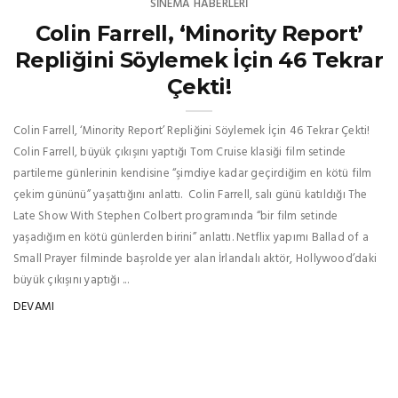
SINEMA HABERLERI
Colin Farrell, ‘Minority Report’
Repliğini Söylemek İçin 46 Tekrar
Çekti!
Colin Farrell, ‘Minority Report’ Repliğini Söylemek İçin 46 Tekrar Çekti!
Colin Farrell, büyük çıkışını yaptığı Tom Cruise klasiği film setinde
partileme günlerinin kendisine “şimdiye kadar geçirdiğim en kötü film
çekim gününü” yaşattığını anlattı. Colin Farrell, salı günü katıldığı The
Late Show With Stephen Colbert programında “bir film setinde
yaşadığım en kötü günlerden birini” anlattı. Netflix yapımı Ballad of a
Small Prayer filminde başrolde yer alan İrlandalı aktör, Hollywood’daki
büyük çıkışını yaptığı ...
DEVAMI