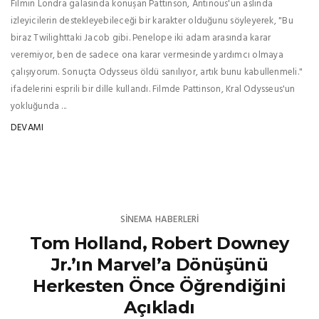
Filmin Londra galasında konuşan Pattinson, Antinous'un aslında
izleyicilerin destekleyebileceği bir karakter olduğunu söyleyerek, "Bu
biraz Twilighttaki Jacob gibi. Penelope iki adam arasında karar
veremiyor, ben de sadece ona karar vermesinde yardımcı olmaya
çalışıyorum. Sonuçta Odysseus öldü sanılıyor, artık bunu kabullenmeli."
ifadelerini esprili bir dille kullandı. Filmde Pattinson, Kral Odysseus'un
yokluğunda ...
DEVAMI
SINEMA HABERLERI
Tom Holland, Robert Downey
Jr.’ın Marvel’a Dönüşünü
Herkesten Önce Öğrendiğini
Açıkladı