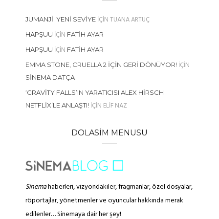
IÇIN
TUANA ARTUÇ
JUMANJI: YENI SEVIYE
IÇIN
HAPŞUU
FATIH AYAR
IÇIN
HAPŞUU
FATIH AYAR
IÇIN
EMMA STONE, CRUELLA 2 İÇIN GERI DÖNÜYOR!
SINEMA DATÇA
‘GRAVITY FALLS’IN YARATICISI ALEX HIRSCH
IÇIN
ELIF NAZ
NETFLIX’LE ANLAŞTI!
DOLASIM MENUSU
Sinema
haberleri, vizyondakiler, fragmanlar, özel dosyalar,
röportajlar, yönetmenler ve oyuncular hakkında merak
edilenler… Sinemaya dair her şey!