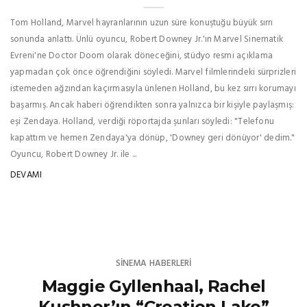
Tom Holland, Marvel hayranlarının uzun süre konuştuğu büyük sırrı
sonunda anlattı. Ünlü oyuncu, Robert Downey Jr.'ın Marvel Sinematik
Evreni'ne Doctor Doom olarak döneceğini, stüdyo resmi açıklama
yapmadan çok önce öğrendiğini söyledi. Marvel filmlerindeki sürprizleri
istemeden ağzından kaçırmasıyla ünlenen Holland, bu kez sırrı korumayı
başarmış. Ancak haberi öğrendikten sonra yalnızca bir kişiyle paylaşmış:
eşi Zendaya. Holland, verdiği röportajda şunları söyledi: "Telefonu
kapattım ve hemen Zendaya'ya dönüp, 'Downey geri dönüyor' dedim."
Oyuncu, Robert Downey Jr. ile ...
DEVAMI
SINEMA HABERLERI
Maggie Gyllenhaal, Rachel
Kushner’ın “Creation Lake”