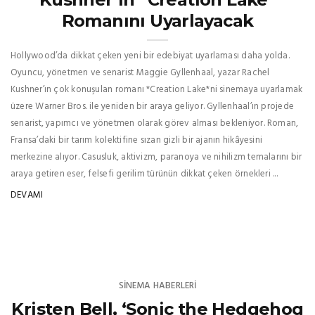
Romanını Uyarlayacak
Hollywood’da dikkat çeken yeni bir edebiyat uyarlaması daha yolda.
Oyuncu, yönetmen ve senarist Maggie Gyllenhaal, yazar Rachel
Kushner’ın çok konuşulan romanı *Creation Lake*ni sinemaya uyarlamak
üzere Warner Bros. ile yeniden bir araya geliyor. Gyllenhaal’ın projede
senarist, yapımcı ve yönetmen olarak görev alması bekleniyor. Roman,
Fransa’daki bir tarım kolektifine sızan gizli bir ajanın hikâyesini
merkezine alıyor. Casusluk, aktivizm, paranoya ve nihilizm temalarını bir
araya getiren eser, felsefi gerilim türünün dikkat çeken örnekleri ...
DEVAMI
SINEMA HABERLERI
Kristen Bell, ‘Sonic the Hedgehog