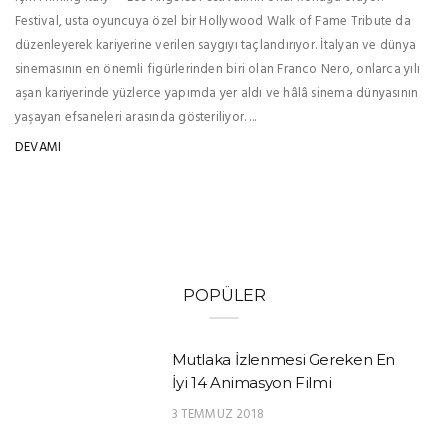
Festival, usta oyuncuya özel bir Hollywood Walk of Fame Tribute da
düzenleyerek kariyerine verilen saygıyı taçlandırıyor. İtalyan ve dünya
sinemasının en önemli figürlerinden biri olan Franco Nero, onlarca yılı
aşan kariyerinde yüzlerce yapımda yer aldı ve hâlâ sinema dünyasının
yaşayan efsaneleri arasında gösteriliyor. ...
DEVAMI
POPÜLER
Mutlaka İzlenmesi Gereken En
İyi 14 Animasyon Filmi
3 TEMMUZ 2018