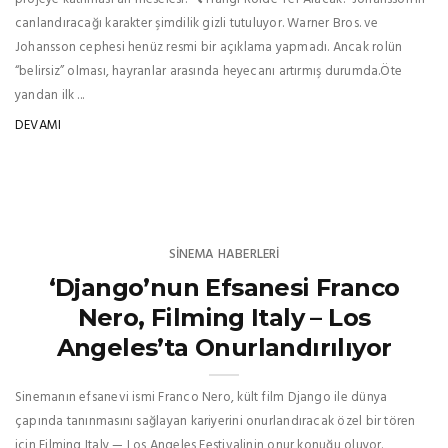
canlandıracağı karakter şimdilik gizli tutuluyor. Warner Bros. ve
Johansson cephesi henüz resmi bir açıklama yapmadı. Ancak rolün
“belirsiz” olması, hayranlar arasında heyecanı artırmış durumda.Öte
yandan ilk ...
DEVAMI
SINEMA HABERLERI
‘Django’nun Efsanesi Franco
Nero, Filming Italy – Los
Angeles’ta Onurlandırılıyor
Sinemanın efsanevi ismi Franco Nero, kült film Django ile dünya
çapında tanınmasını sağlayan kariyerini onurlandıracak özel bir tören
için Filming Italy — Los Angeles Festivalinin onur konuğu oluyor.