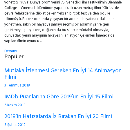
yönettiği 'Yuva' Dünya prömiyerini 75. Venedik Film Festivali'nin Biennale
College – Cinema bölümünde yapacak. İlk uzun metraj filmi 'Körfez' ile
çevre felaketlerine dikkat çeken Yeksan birçok festivalden ödülle
dönmüştü. Bu kez ormanda yaşayan bir adamın hayatına odaklanan
yönetmen, sakin bir hayat yaşamayı seçmiş bir adamın şehre geri
getirilmeye çalışılırken, doğanın da bu sürece müdahil olmasıyla,
dünyadaki yerini arayışının hikâyesini anlatıyor. Çekimleri İğneada'da
yapılan filmin oyuncu ...
Devamı
Popüler
Mutlaka İzlenmesi Gereken En İyi 14 Animasyon
Filmi
3 Temmuz 2018
IMDb Puanlarına Göre 2019’un En İyi 15 Filmi
6 Kasım 2019
2018’in Hafızalarda İz Bırakan En İyi 20 Filmi
8 Şubat 2019