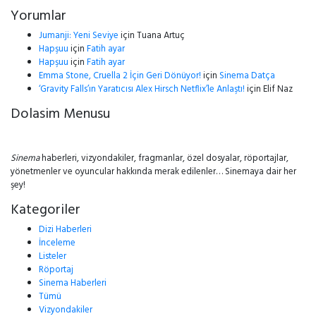
Yorumlar
Jumanji: Yeni Seviye
için
Tuana Artuç
Hapşuu
için
Fatih ayar
Hapşuu
için
Fatih ayar
Emma Stone, Cruella 2 İçin Geri Dönüyor!
için
Sinema Datça
‘Gravity Falls’ın Yaratıcısı Alex Hirsch Netflix’le Anlaştı!
için
Elif Naz
Dolasim Menusu
Sinema
haberleri, vizyondakiler, fragmanlar, özel dosyalar, röportajlar,
yönetmenler ve oyuncular hakkında merak edilenler… Sinemaya dair her
şey!
Kategoriler
Dizi Haberleri
İnceleme
Listeler
Röportaj
Sinema Haberleri
Tümü
Vizyondakiler