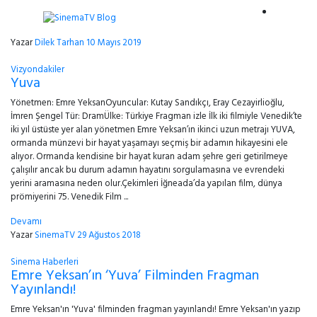
Yazar
Dilek Tarhan
10 Mayıs 2019
Vizyondakiler
Yuva
Yönetmen: Emre YeksanOyuncular: Kutay Sandıkçı, Eray Cezayirlioğlu,
İmren Şengel Tür: DramÜlke: Türkiye Fragman izle İlk iki filmiyle Venedik’te
iki yıl üstüste yer alan yönetmen Emre Yeksan’ın ikinci uzun metrajı YUVA,
ormanda münzevi bir hayat yaşamayı seçmiş bir adamın hikayesini ele
alıyor. Ormanda kendisine bir hayat kuran adam şehre geri getirilmeye
çalışılır ancak bu durum adamın hayatını sorgulamasına ve evrendeki
yerini aramasına neden olur.Çekimleri İğneada’da yapılan film, dünya
prömiyerini 75. Venedik Film ...
Devamı
Yazar
SinemaTV
29 Ağustos 2018
Sinema Haberleri
Emre Yeksan’ın ‘Yuva’ Filminden Fragman
Yayınlandı!
Emre Yeksan'ın 'Yuva' filminden fragman yayınlandı! Emre Yeksan'ın yazıp