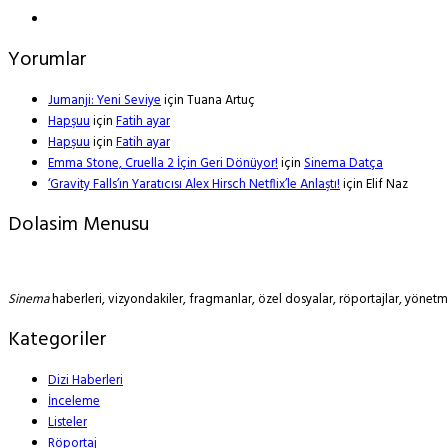
Yorumlar
Jumanji: Yeni Seviye
için
Tuana Artuç
Hapşuu
için
Fatih ayar
Hapşuu
için
Fatih ayar
Emma Stone, Cruella 2 İçin Geri Dönüyor!
için
Sinema Datça
‘Gravity Falls’ın Yaratıcısı Alex Hirsch Netflix’le Anlaştı!
için
Elif Naz
Dolasim Menusu
Sinema
haberleri, vizyondakiler, fragmanlar, özel dosyalar, röportajlar, yöne
Kategoriler
Dizi Haberleri
İnceleme
Listeler
Röportaj