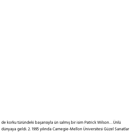
 korku türündeki başarısıyla ün salmış bir isim Patrick Wilson… Ünlü
ünyaya geldi. 2. 1995 yılında Carnegie-Mellon Üniversitesi Güzel Sanatlar