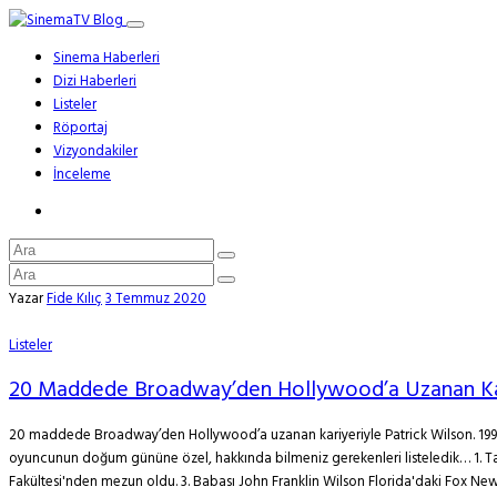
Sinema Haberleri
Dizi Haberleri
Listeler
Röportaj
Vizyondakiler
İnceleme
Yazar
Fide Kılıç
3 Temmuz 2020
Listeler
20 Maddede Broadway’den Hollywood’a Uzanan Kar
20 maddede Broadway’den Hollywood’a uzanan kariyeriyle Patrick Wilson. 1995’t
oyuncunun doğum gününe özel, hakkında bilmeniz gerekenleri listeledik… 1. Tam
Fakültesi'nden mezun oldu. 3. Babası John Franklin Wilson Florida'daki Fox News 