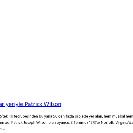
iyeriyle Patrick Wilson
eki ilk tecrübesinden bu yana 50’den fazla projede yer alan, hem müzikal hem de
 adı Patrick Joseph Wilson olan oyuncu, 3 Temmuz 1973'te Norfolk, Virginia’da d
...