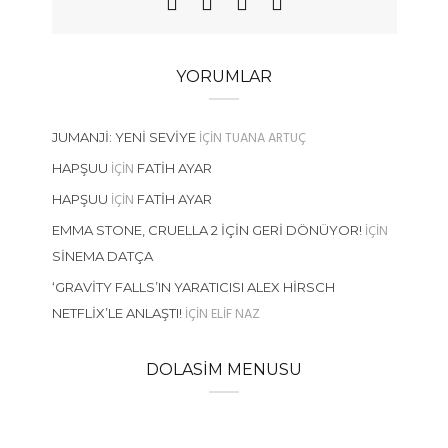
YORUMLAR
IÇIN
TUANA ARTUÇ
JUMANJI: YENI SEVIYE
IÇIN
HAPŞUU
FATIH AYAR
IÇIN
HAPŞUU
FATIH AYAR
IÇIN
EMMA STONE, CRUELLA 2 İÇIN GERI DÖNÜYOR!
SINEMA DATÇA
‘GRAVITY FALLS’IN YARATICISI ALEX HIRSCH
IÇIN
ELIF NAZ
NETFLIX’LE ANLAŞTI!
DOLASIM MENUSU