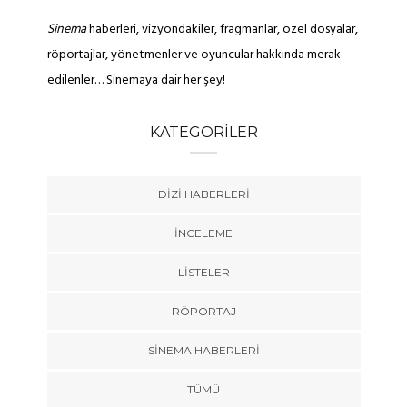
Sinema
haberleri, vizyondakiler, fragmanlar, özel dosyalar,
röportajlar, yönetmenler ve oyuncular hakkında merak
edilenler… Sinemaya dair her şey!
KATEGORILER
DIZI HABERLERI
İNCELEME
LISTELER
RÖPORTAJ
SINEMA HABERLERI
TÜMÜ