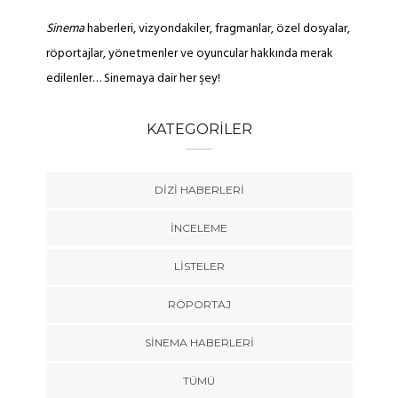
Sinema
haberleri, vizyondakiler, fragmanlar, özel dosyalar,
röportajlar, yönetmenler ve oyuncular hakkında merak
edilenler… Sinemaya dair her şey!
KATEGORILER
DIZI HABERLERI
İNCELEME
LISTELER
RÖPORTAJ
SINEMA HABERLERI
TÜMÜ