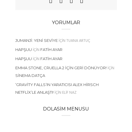
YORUMLAR
IÇIN
TUANA ARTUÇ
JUMANJI: YENI SEVIYE
IÇIN
HAPŞUU
FATIH AYAR
IÇIN
HAPŞUU
FATIH AYAR
IÇIN
EMMA STONE, CRUELLA 2 İÇIN GERI DÖNÜYOR!
SINEMA DATÇA
‘GRAVITY FALLS’IN YARATICISI ALEX HIRSCH
IÇIN
ELIF NAZ
NETFLIX’LE ANLAŞTI!
DOLASIM MENUSU