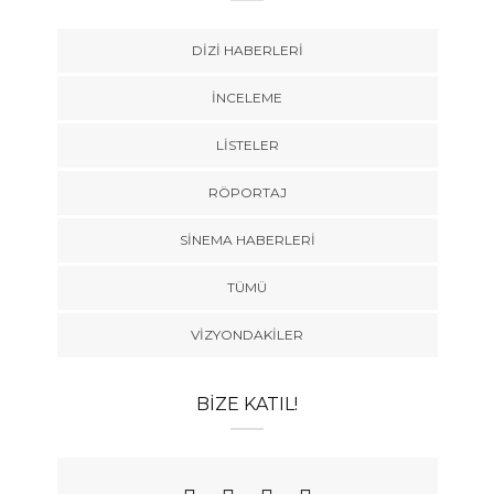
DIZI HABERLERI
İNCELEME
LISTELER
RÖPORTAJ
SINEMA HABERLERI
TÜMÜ
VIZYONDAKILER
BIZE KATIL!