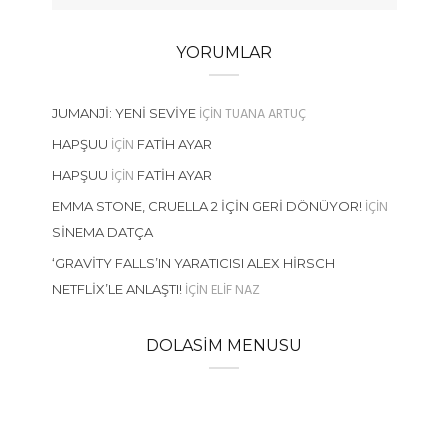
YORUMLAR
IÇIN
TUANA ARTUÇ
JUMANJI: YENI SEVIYE
IÇIN
HAPŞUU
FATIH AYAR
IÇIN
HAPŞUU
FATIH AYAR
IÇIN
EMMA STONE, CRUELLA 2 İÇIN GERI DÖNÜYOR!
SINEMA DATÇA
‘GRAVITY FALLS’IN YARATICISI ALEX HIRSCH
IÇIN
ELIF NAZ
NETFLIX’LE ANLAŞTI!
DOLASIM MENUSU