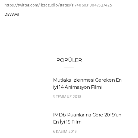
https://twitter.com/lizsczudlo/status/1174060313047527425
DEVAMI
POPÜLER
Mutlaka İzlenmesi Gereken En
İyi 14 Animasyon Filmi
3 TEMMUZ 2018
IMDb Puanlarına Göre 2019’un
En İyi 15 Filmi
6 KASIM 2019