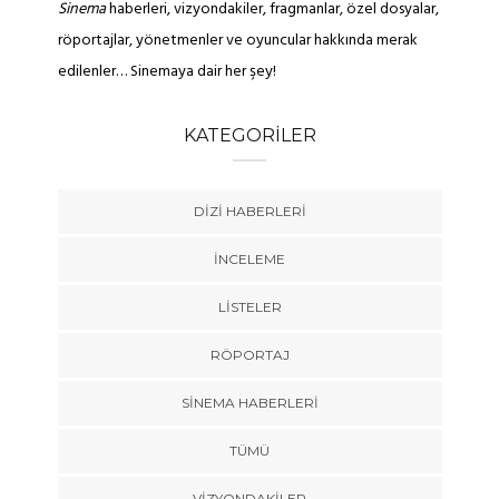
Sinema
haberleri, vizyondakiler, fragmanlar, özel dosyalar,
röportajlar, yönetmenler ve oyuncular hakkında merak
edilenler… Sinemaya dair her şey!
KATEGORILER
DIZI HABERLERI
İNCELEME
LISTELER
RÖPORTAJ
SINEMA HABERLERI
TÜMÜ
VIZYONDAKILER