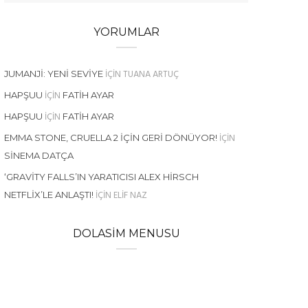
YORUMLAR
IÇIN
TUANA ARTUÇ
JUMANJI: YENI SEVIYE
IÇIN
HAPŞUU
FATIH AYAR
IÇIN
HAPŞUU
FATIH AYAR
IÇIN
EMMA STONE, CRUELLA 2 İÇIN GERI DÖNÜYOR!
SINEMA DATÇA
‘GRAVITY FALLS’IN YARATICISI ALEX HIRSCH
IÇIN
ELIF NAZ
NETFLIX’LE ANLAŞTI!
DOLASIM MENUSU