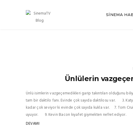
SINEMA HA
Ünlülerin vazgeçem
Ünlü isimlerin vazgeçemedikleri garip takıntıları olduğunu bili
tam bir daktilo fanı. Evinde çok sayıda daktilosu var. 3. Katy
kadar çok seviyor ki evinde çok sayıda kukla var. 7. Tom Crui
uyuyor. 9. Kevin Bacon kıyafet giymekten nefret ediyor. 11
DEVAMI