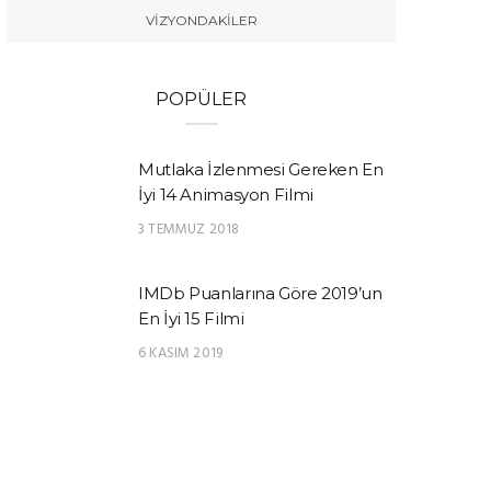
VIZYONDAKILER
POPÜLER
Mutlaka İzlenmesi Gereken En
İyi 14 Animasyon Filmi
3 TEMMUZ 2018
IMDb Puanlarına Göre 2019’un
En İyi 15 Filmi
6 KASIM 2019