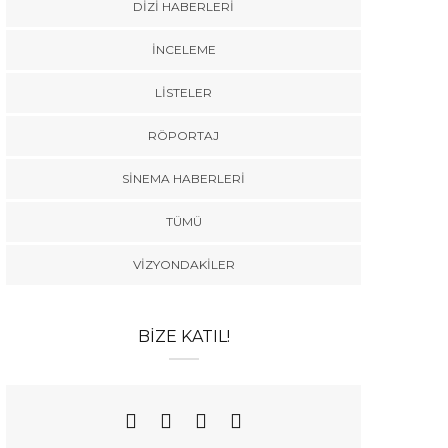
DIZI HABERLERI
İNCELEME
LISTELER
RÖPORTAJ
SINEMA HABERLERI
TÜMÜ
VIZYONDAKILER
BIZE KATIL!