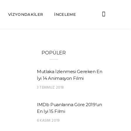
VIZYONDAKILER
İNCELEME
POPÜLER
Mutlaka İzlenmesi Gereken En
İyi 14 Animasyon Filmi
3 TEMMUZ 2018
IMDb Puanlarına Göre 2019’un
En İyi 15 Filmi
6 KASIM 2019