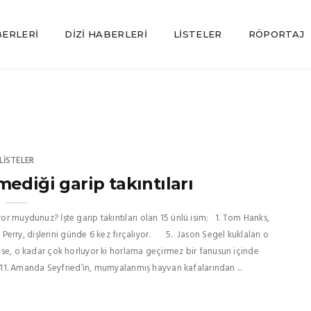
BERLERI
DIZI HABERLERI
LISTELER
RÖPORTAJ
LISTELER
ediği garip takıntıları
yor muydunuz? İşte garip takıntıları olan 15 ünlü isim: 1. Tom Hanks,
 Perry, dişlerini günde 6 kez fırçalıyor. 5. Jason Segel kuklaları o
se, o kadar çok horluyor ki horlama geçirmez bir fanusun içinde
. Amanda Seyfried’in, mumyalanmış hayvan kafalarından ...