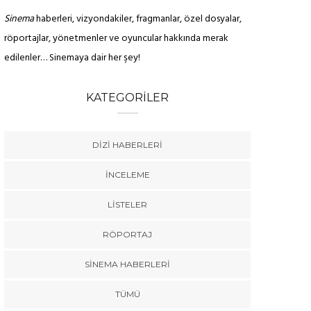
Sinema
haberleri, vizyondakiler, fragmanlar, özel dosyalar,
röportajlar, yönetmenler ve oyuncular hakkında merak
edilenler… Sinemaya dair her şey!
KATEGORILER
DIZI HABERLERI
İNCELEME
LISTELER
RÖPORTAJ
SINEMA HABERLERI
TÜMÜ