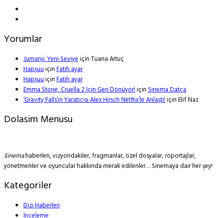
Yorumlar
Jumanji: Yeni Seviye
için
Tuana Artuç
Hapşuu
için
Fatih ayar
Hapşuu
için
Fatih ayar
Emma Stone, Cruella 2 İçin Geri Dönüyor!
için
Sinema Datça
‘Gravity Falls’ın Yaratıcısı Alex Hirsch Netflix’le Anlaştı!
için
Elif Naz
Dolasim Menusu
Sinema
haberleri, vizyondakiler, fragmanlar, özel dosyalar, röportajlar,
yönetmenler ve oyuncular hakkında merak edilenler… Sinemaya dair her şey!
Kategoriler
Dizi Haberleri
İnceleme