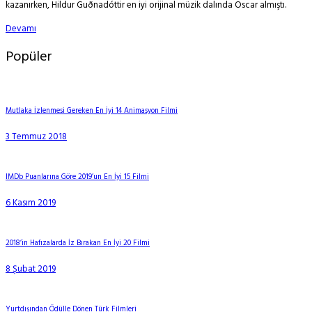
kazanırken, Hildur Guðnadóttir en iyi orijinal müzik dalında Oscar almıştı.
Devamı
Popüler
Mutlaka İzlenmesi Gereken En İyi 14 Animasyon Filmi
3 Temmuz 2018
IMDb Puanlarına Göre 2019’un En İyi 15 Filmi
6 Kasım 2019
2018’in Hafızalarda İz Bırakan En İyi 20 Filmi
8 Şubat 2019
Yurtdışından Ödülle Dönen Türk Filmleri