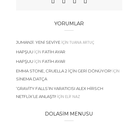
YORUMLAR
IÇIN
TUANA ARTUÇ
JUMANJI: YENI SEVIYE
IÇIN
HAPŞUU
FATIH AYAR
IÇIN
HAPŞUU
FATIH AYAR
IÇIN
EMMA STONE, CRUELLA 2 İÇIN GERI DÖNÜYOR!
SINEMA DATÇA
‘GRAVITY FALLS’IN YARATICISI ALEX HIRSCH
IÇIN
ELIF NAZ
NETFLIX’LE ANLAŞTI!
DOLASIM MENUSU