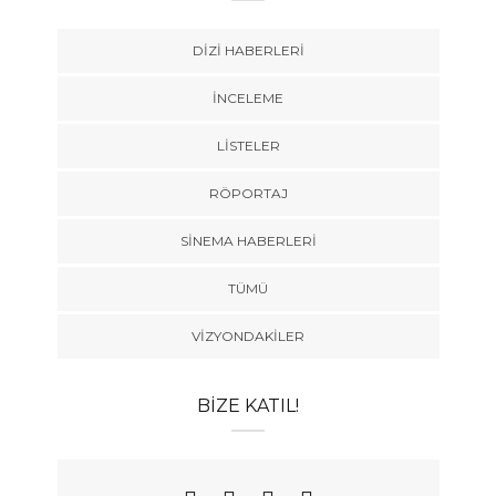
DIZI HABERLERI
İNCELEME
LISTELER
RÖPORTAJ
SINEMA HABERLERI
TÜMÜ
VIZYONDAKILER
BIZE KATIL!