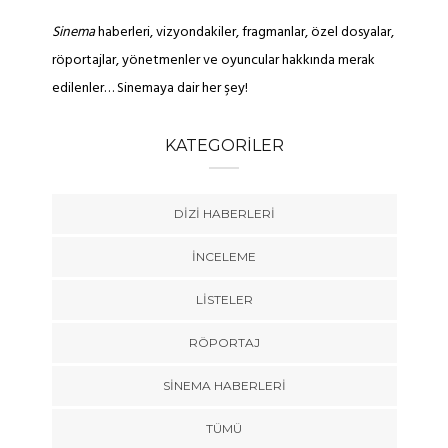
Sinema
haberleri, vizyondakiler, fragmanlar, özel dosyalar,
röportajlar, yönetmenler ve oyuncular hakkında merak
edilenler… Sinemaya dair her şey!
KATEGORILER
DIZI HABERLERI
İNCELEME
LISTELER
RÖPORTAJ
SINEMA HABERLERI
TÜMÜ