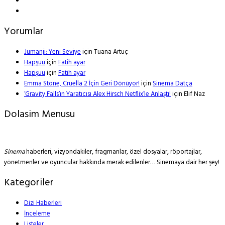
Yorumlar
Jumanji: Yeni Seviye
için
Tuana Artuç
Hapşuu
için
Fatih ayar
Hapşuu
için
Fatih ayar
Emma Stone, Cruella 2 İçin Geri Dönüyor!
için
Sinema Datça
‘Gravity Falls’ın Yaratıcısı Alex Hirsch Netflix’le Anlaştı!
için
Elif Naz
Dolasim Menusu
Sinema
haberleri, vizyondakiler, fragmanlar, özel dosyalar, röportajlar,
yönetmenler ve oyuncular hakkında merak edilenler… Sinemaya dair her şey!
Kategoriler
Dizi Haberleri
İnceleme
Listeler