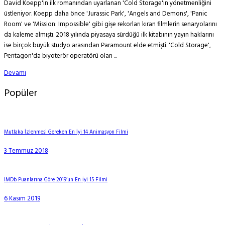
David Koepp'in ilk romanından uyarlanan 'Cold Storage'ın yönetmenliğini
üstleniyor. Koepp daha önce 'Jurassic Park', 'Angels and Demons', 'Panic
Room' ve 'Mission: Impossible' gibi gişe rekorları kıran filmlerin senaryolarını
da kaleme almıştı. 2018 yılında piyasaya sürdüğü ilk kitabının yayın haklarını
ise birçok büyük stüdyo arasından Paramount elde etmişti. 'Cold Storage',
Pentagon'da biyoterör operatörü olan ...
Devamı
Popüler
Mutlaka İzlenmesi Gereken En İyi 14 Animasyon Filmi
3 Temmuz 2018
IMDb Puanlarına Göre 2019’un En İyi 15 Filmi
6 Kasım 2019