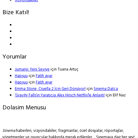
Vizyondakiler
Bize Katıl!
Yorumlar
Jumanji: Yeni Seviye
için
Tuana Artuç
Hapşuu
için
Fatih ayar
Hapşuu
için
Fatih ayar
Emma Stone, Cruella 2 İçin Geri Dönüyor!
için
Sinema Datça
‘Gravity Falls’ın Yaratıcısı Alex Hirsch Netflix’le Anlaştı!
için
Elif Naz
Dolasim Menusu
Sinema
haberleri, vizyondakiler, fragmanlar, özel dosyalar, röportajlar,
yönetmenler ve oyuncular hakkında merak edilenler… Sinemaya dair her şey!