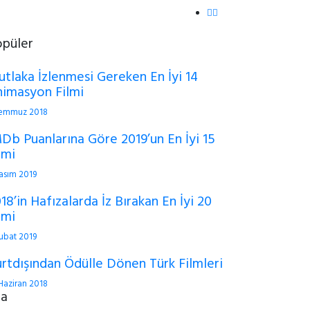
opüler
tlaka İzlenmesi Gereken En İyi 14
imasyon Filmi
Temmuz 2018
Db Puanlarına Göre 2019’un En İyi 15
lmi
asım 2019
18’in Hafızalarda İz Bırakan En İyi 20
lmi
ubat 2019
rtdışından Ödülle Dönen Türk Filmleri
Haziran 2018
ra