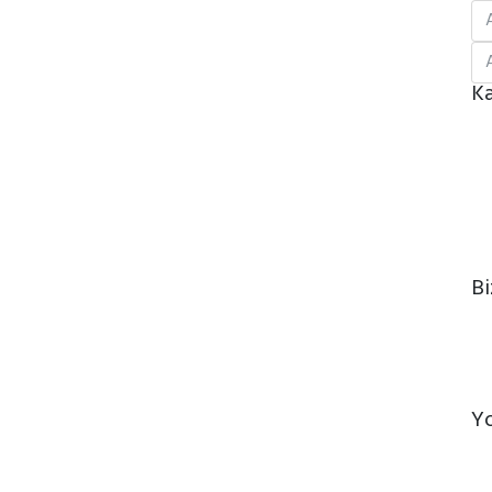
Ka
Bi
Y