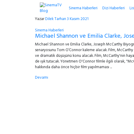
Sinema Haberleri
Dizi Haberleri
Lis
Yazar
Dilek Tarhan
3 Kasım 2021
Sinema Haberleri
Michael Shannon ve Emilia Clarke, Jos
Michael Shannon ve Emilia Clarke, Joseph McCarthy Biyogra
senaryosunu Tom O’Connor kaleme alacak. Film, McCarthy C
ve dramatik düşüşünü konu alacak. Film, McCarthy'nin hayat
de ışık tutacak. Yönetmen O'Connor filmle ilgili olarak, "McC
hakkında daha önce hiçbir film yapılmaması ...
Devamı