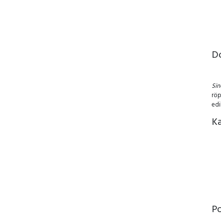
D
Si
röp
edi
Ka
P