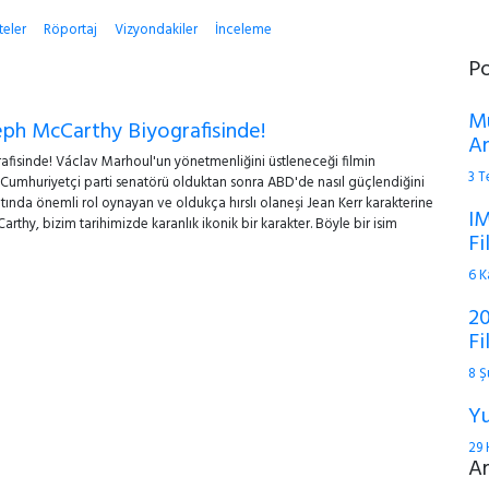
teler
Röportaj
Vizyondakiler
İnceleme
P
Mu
eph McCarthy Biyografisinde!
An
fisinde! Václav Marhoul'un yönetmenliğini üstleneceği filmin
3 
umhuriyetçi parti senatörü olduktan sonra ABD'de nasıl güçlendiğini
ında önemli rol oynayan ve oldukça hırslı olaneşi Jean Kerr karakterine
IM
arthy, bizim tarihimizde karanlık ikonik bir karakter. Böyle bir isim
Fi
6 K
20
Fi
8 Ş
Yu
29 
A