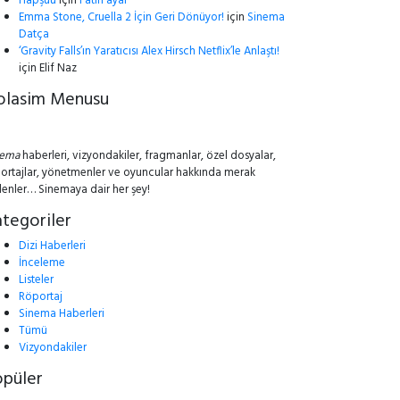
Hapşuu
için
Fatih ayar
Emma Stone, Cruella 2 İçin Geri Dönüyor!
için
Sinema
Datça
‘Gravity Falls’ın Yaratıcısı Alex Hirsch Netflix’le Anlaştı!
için
Elif Naz
olasim Menusu
nema
haberleri, vizyondakiler, fragmanlar, özel dosyalar,
ortajlar, yönetmenler ve oyuncular hakkında merak
lenler… Sinemaya dair her şey!
tegoriler
Dizi Haberleri
İnceleme
Listeler
Röportaj
Sinema Haberleri
Tümü
Vizyondakiler
opüler