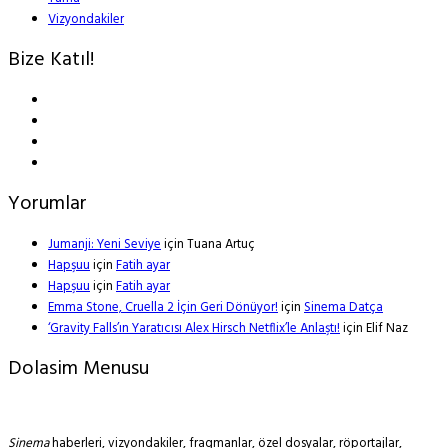
Vizyondakiler
Bize Katıl!
Yorumlar
Jumanji: Yeni Seviye
için
Tuana Artuç
Hapşuu
için
Fatih ayar
Hapşuu
için
Fatih ayar
Emma Stone, Cruella 2 İçin Geri Dönüyor!
için
Sinema Datça
‘Gravity Falls’ın Yaratıcısı Alex Hirsch Netflix’le Anlaştı!
için
Elif Naz
Dolasim Menusu
Sinema
haberleri, vizyondakiler, fragmanlar, özel dosyalar, röportajlar,