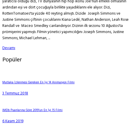
yaratıcısı olduğu dizi, TV dünyasının hip hop ikonu Joe'nun emekli olmasının
ardından eşi ve dört çocuğuyla birlikte yaşadıklarını ele alıyor. Dizi,
RottenTomatoes'ta yüzde 40 reyting almıştı. Dizide Joseph Simmons ve
Justine Simmons çiftinin çocuklarını Kiana Ledé, Nathan Anderson, Leah Rose
Randall ve Maceo Smedley canlandırıyor. Dizinin ilk sezonu 10 Ağustos'ta
prömiyerini yapmıştı. Filmin yönetici yapımcılığını Joseph Simmons, Justine
Simmons, Michael Lehman, ...
Devamı
Popüler
Mutlaka İzlenmesi Gereken En İyi 14 Animasyon Filmi
3 Temmuz 2018
IMDb Puanlarına Göre 2019’un En İyi 15 Filmi
6 Kasım 2019