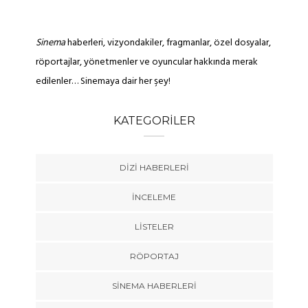
Sinema
haberleri, vizyondakiler, fragmanlar, özel dosyalar,
röportajlar, yönetmenler ve oyuncular hakkında merak
edilenler… Sinemaya dair her şey!
KATEGORILER
DIZI HABERLERI
İNCELEME
LISTELER
RÖPORTAJ
SINEMA HABERLERI