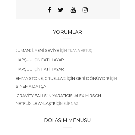
YORUMLAR
IÇIN
TUANA ARTUÇ
JUMANJI: YENI SEVIYE
IÇIN
HAPŞUU
FATIH AYAR
IÇIN
HAPŞUU
FATIH AYAR
IÇIN
EMMA STONE, CRUELLA 2 İÇIN GERI DÖNÜYOR!
SINEMA DATÇA
‘GRAVITY FALLS’IN YARATICISI ALEX HIRSCH
IÇIN
ELIF NAZ
NETFLIX’LE ANLAŞTI!
DOLASIM MENUSU