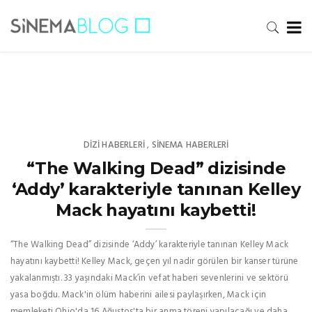
DIZI HABERLERI
SINEMA HABERLERI
,
“The Walking Dead” dizisinde
‘Addy’ karakteriyle tanınan Kelley
Mack hayatını kaybetti!
“The Walking Dead” dizisinde ‘Addy’ karakteriyle tanınan Kelley Mack
hayatını kaybetti! Kelley Mack, geçen yıl nadir görülen bir kanser türüne
yakalanmıştı. 33 yaşındaki Mack’in vefat haberi sevenlerini ve sektörü
yasa boğdu. Mack'in ölüm haberini ailesi paylaşırken, Mack için
memleketi Ohio'da 16 Ağustos'ta bir anma töreni yapılacağı ve daha