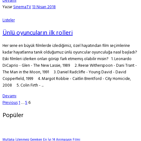
Devamı
Yazar
SinemaTV
13 Nisan 2018
Listeler
Ünlü oyuncuların ilk rolleri
Her sene en büyük filmlerde izlediğimiz, özel hayatından film seçimlerine
kadar hayatlarına tanık olduğumuz ünlü oyuncular oyunculuğa nasıl başladı?
Eski filmleri izlerken onları görüp fark etmemiş olabilir misin? 1. Leonardo
DiCaprio - Glen - The New Lassie, 1989 2. Reese Witherspoon - Dani Trant -
The Man in the Moon, 1991 3. Daniel Radcliffe - Young David - David
Copperfield, 1999 4. Margot Robbie - Caitlin Brentford - City Homicide,
2008 5. Colin Firth - ...
Devamı
Yazı
Page
Page
Page
Previous
1
…
5
6
gezinmesi
Popüler
Mutlaka İzlenmesi Gereken En İyi 14 Animasyon Filmi