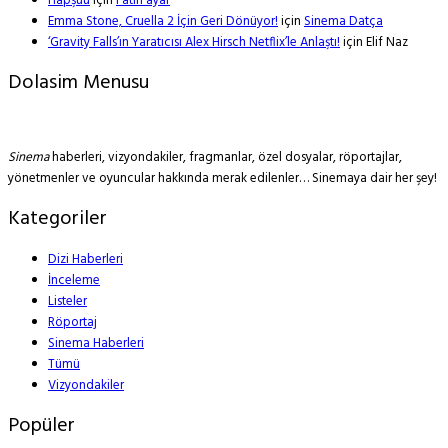
Hapşuu
için
Fatih ayar
Emma Stone, Cruella 2 İçin Geri Dönüyor!
için
Sinema Datça
‘Gravity Falls’ın Yaratıcısı Alex Hirsch Netflix’le Anlaştı!
için
Elif Naz
Dolasim Menusu
Sinema
haberleri, vizyondakiler, fragmanlar, özel dosyalar, röportajlar,
yönetmenler ve oyuncular hakkında merak edilenler… Sinemaya dair her şey!
Kategoriler
Dizi Haberleri
İnceleme
Listeler
Röportaj
Sinema Haberleri
Tümü
Vizyondakiler
Popüler