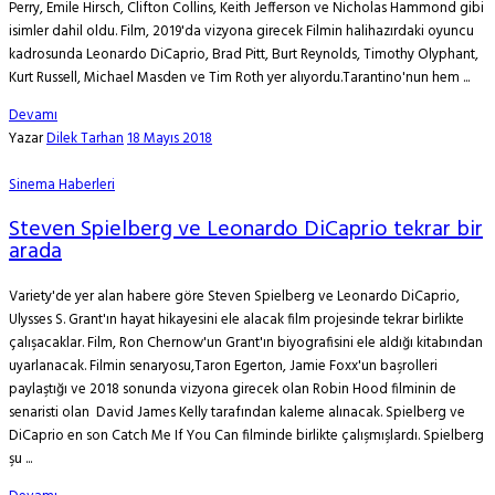
Perry, Emile Hirsch, Clifton Collins, Keith Jefferson ve Nicholas Hammond gibi
isimler dahil oldu. Film, 2019'da vizyona girecek Filmin halihazırdaki oyuncu
kadrosunda Leonardo DiCaprio, Brad Pitt, Burt Reynolds, Timothy Olyphant,
Kurt Russell, Michael Masden ve Tim Roth yer alıyordu.Tarantino'nun hem ...
Devamı
Yazar
Dilek Tarhan
18 Mayıs 2018
Sinema Haberleri
Steven Spielberg ve Leonardo DiCaprio tekrar bir
arada
Variety'de yer alan habere göre Steven Spielberg ve Leonardo DiCaprio,
Ulysses S. Grant'ın hayat hikayesini ele alacak film projesinde tekrar birlikte
çalışacaklar. Film, Ron Chernow'un Grant'ın biyografisini ele aldığı kitabından
uyarlanacak. Filmin senaryosu,Taron Egerton, Jamie Foxx'un başrolleri
paylaştığı ve 2018 sonunda vizyona girecek olan Robin Hood filminin de
senaristi olan David James Kelly tarafından kaleme alınacak. Spielberg ve
DiCaprio en son Catch Me If You Can filminde birlikte çalışmışlardı. Spielberg
şu ...