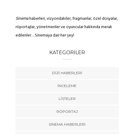
Sinema
haberleri, vizyondakiler, fragmanlar, özel dosyalar,
röportajlar, yönetmenler ve oyuncular hakkında merak
edilenler… Sinemaya dair her şey!
KATEGORILER
DIZI HABERLERI
İNCELEME
LISTELER
RÖPORTAJ
SINEMA HABERLERI