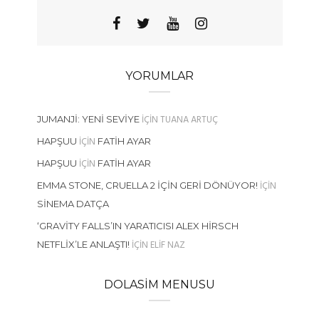
YORUMLAR
IÇIN
TUANA ARTUÇ
JUMANJI: YENI SEVIYE
IÇIN
HAPŞUU
FATIH AYAR
IÇIN
HAPŞUU
FATIH AYAR
IÇIN
EMMA STONE, CRUELLA 2 İÇIN GERI DÖNÜYOR!
SINEMA DATÇA
‘GRAVITY FALLS’IN YARATICISI ALEX HIRSCH
IÇIN
ELIF NAZ
NETFLIX’LE ANLAŞTI!
DOLASIM MENUSU