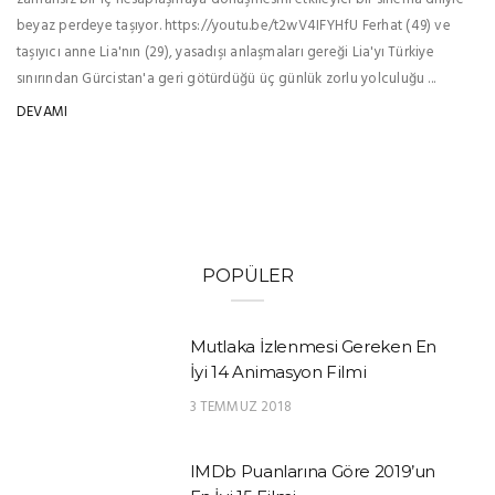
beyaz perdeye taşıyor. https://youtu.be/t2wV4IFYHfU Ferhat (49) ve
taşıyıcı anne Lia'nın (29), yasadışı anlaşmaları gereği Lia'yı Türkiye
sınırından Gürcistan'a geri götürdüğü üç günlük zorlu yolculuğu ...
DEVAMI
POPÜLER
Mutlaka İzlenmesi Gereken En
İyi 14 Animasyon Filmi
3 TEMMUZ 2018
IMDb Puanlarına Göre 2019’un