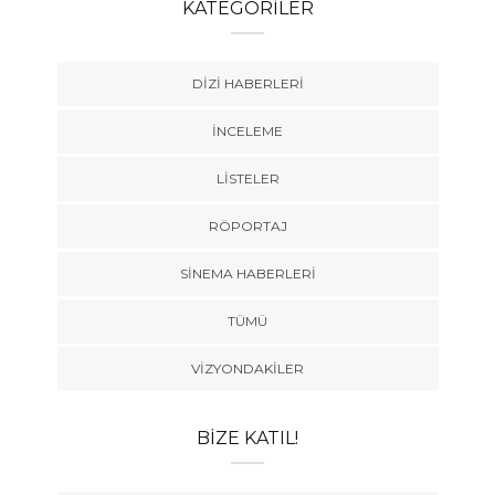
KATEGORILER
DIZI HABERLERI
İNCELEME
LISTELER
RÖPORTAJ
SINEMA HABERLERI
TÜMÜ
VIZYONDAKILER
BIZE KATIL!