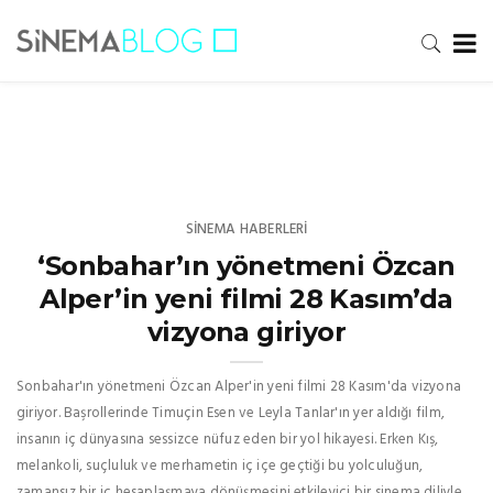
SINEMA HABERLERI
‘Sonbahar’ın yönetmeni Özcan
Alper’in yeni filmi 28 Kasım’da
vizyona giriyor
Sonbahar'ın yönetmeni Özcan Alper'in yeni filmi 28 Kasım'da vizyona
giriyor. Başrollerinde Timuçin Esen ve Leyla Tanlar'ın yer aldığı film,
insanın iç dünyasına sessizce nüfuz eden bir yol hikayesi. Erken Kış,
melankoli, suçluluk ve merhametin iç içe geçtiği bu yolculuğun,
zamansız bir iç hesaplaşmaya dönüşmesini etkileyici bir sinema diliyle