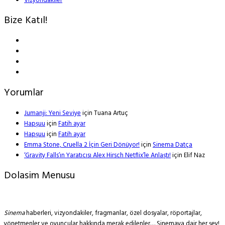
Vizyondakiler
Bize Katıl!
Yorumlar
Jumanji: Yeni Seviye
için
Tuana Artuç
Hapşuu
için
Fatih ayar
Hapşuu
için
Fatih ayar
Emma Stone, Cruella 2 İçin Geri Dönüyor!
için
Sinema Datça
‘Gravity Falls’ın Yaratıcısı Alex Hirsch Netflix’le Anlaştı!
için
Elif Naz
Dolasim Menusu
Sinema
haberleri, vizyondakiler, fragmanlar, özel dosyalar, röportajlar,
yönetmenler ve oyuncular hakkında merak edilenler… Sinemaya dair her şey!