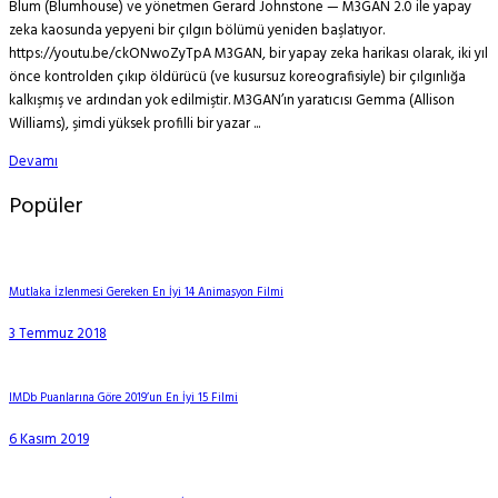
Blum (Blumhouse) ve yönetmen Gerard Johnstone — M3GAN 2.0 ile yapay
zeka kaosunda yepyeni bir çılgın bölümü yeniden başlatıyor.
https://youtu.be/ckONwoZyTpA M3GAN, bir yapay zeka harikası olarak, iki yıl
önce kontrolden çıkıp öldürücü (ve kusursuz koreografisiyle) bir çılgınlığa
kalkışmış ve ardından yok edilmiştir. M3GAN’ın yaratıcısı Gemma (Allison
Williams), şimdi yüksek profilli bir yazar ...
Devamı
Popüler
Mutlaka İzlenmesi Gereken En İyi 14 Animasyon Filmi
3 Temmuz 2018
IMDb Puanlarına Göre 2019’un En İyi 15 Filmi
6 Kasım 2019