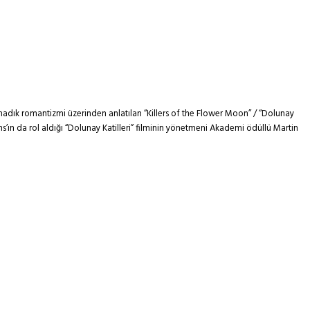
lmadık romantizmi üzerinden anlatılan “Killers of the Flower Moon” / “Dolunay
s’ın da rol aldığı “Dolunay Katilleri” filminin yönetmeni Akademi ödüllü Martin