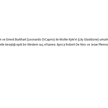
n ve Ernest Burkhart (Leonardo DiCaprio) ile Mollie Kyle’ın (Lily Gladstone) umu
tle kesiştiği epik bir Western suç efsanesi. Ayrıca Robert De Niro ve Jesse Plemon