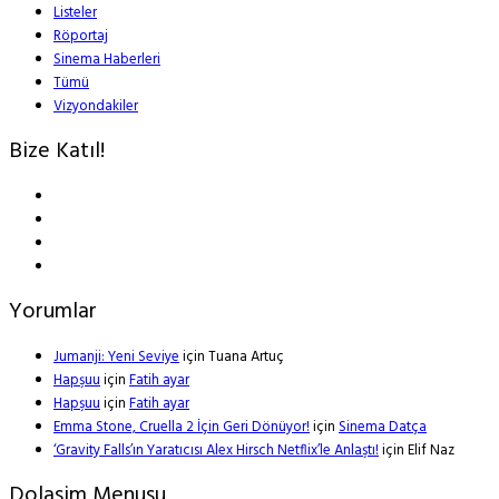
Listeler
Röportaj
Sinema Haberleri
Tümü
Vizyondakiler
Bize Katıl!
Yorumlar
Jumanji: Yeni Seviye
için
Tuana Artuç
Hapşuu
için
Fatih ayar
Hapşuu
için
Fatih ayar
Emma Stone, Cruella 2 İçin Geri Dönüyor!
için
Sinema Datça
‘Gravity Falls’ın Yaratıcısı Alex Hirsch Netflix’le Anlaştı!
için
Elif Naz
Dolasim Menusu