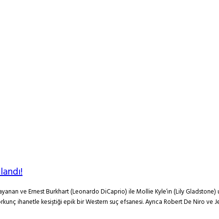
landı!
dayanan ve Ernest Burkhart (Leonardo DiCaprio) ile Mollie Kyle’ın (Lily Gladstone
rkunç ihanetle kesiştiği epik bir Western suç efsanesi. Ayrıca Robert De Niro ve J