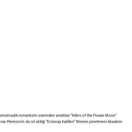
) umulmadık romantizmi üzerinden anlatılan “Killers of the Flower Moon”
esse Plemons’ın da rol aldığı “Dolunay Katilleri” filminin yönetmeni Akademi