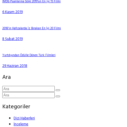
IMDb Puanlarına Göre 2019’un En İyi 15 Filmi
6 Kasım 2019
2018’in Hafızalarda İz Bırakan En İyi 20 Filmi
8 Şubat 2019
Yurtdışından Ödülle Dönen Türk Filmleri
29 Haziran 2018
Ara
Kategoriler
Dizi Haberleri
İnceleme