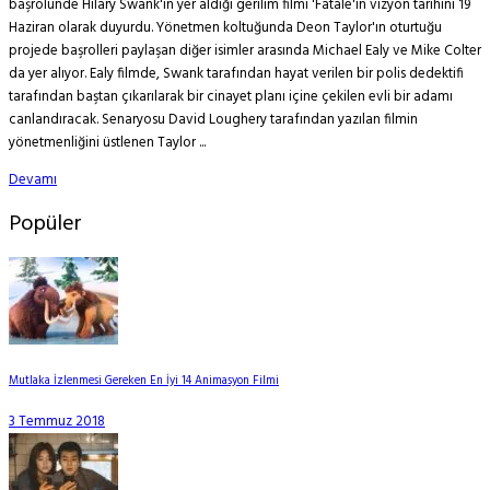
başrolünde Hilary Swank'in yer aldığı gerilim filmi 'Fatale'in vizyon tarihini 19
Haziran olarak duyurdu. Yönetmen koltuğunda Deon Taylor'ın oturtuğu
projede başrolleri paylaşan diğer isimler arasında Michael Ealy ve Mike Colter
da yer alıyor. Ealy filmde, Swank tarafından hayat verilen bir polis dedektifi
tarafından baştan çıkarılarak bir cinayet planı içine çekilen evli bir adamı
canlandıracak. Senaryosu David Loughery tarafından yazılan filmin
yönetmenliğini üstlenen Taylor ...
Devamı
Popüler
Mutlaka İzlenmesi Gereken En İyi 14 Animasyon Filmi
3 Temmuz 2018