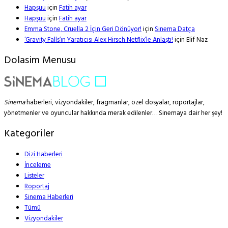
Hapşuu
için
Fatih ayar
Hapşuu
için
Fatih ayar
Emma Stone, Cruella 2 İçin Geri Dönüyor!
için
Sinema Datça
‘Gravity Falls’ın Yaratıcısı Alex Hirsch Netflix’le Anlaştı!
için
Elif Naz
Dolasim Menusu
Sinema
haberleri, vizyondakiler, fragmanlar, özel dosyalar, röportajlar,
yönetmenler ve oyuncular hakkında merak edilenler… Sinemaya dair her şey!
Kategoriler
Dizi Haberleri
İnceleme
Listeler
Röportaj
Sinema Haberleri
Tümü
Vizyondakiler