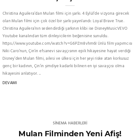
Christina Aguilera’dan Mulan filmi için şarkı. 4 Eylül’de vizyona girecek
olan Mulan filmi için çok özel bir şarkı yayınlandı: Loyal Brave True.
Christina Aguilera’nın seslendirdiği şarkının klibi ise DisneyMusicVEVO
Youtube kanalından tüm dinleyicilerin beğenisine sunuldu.
https://www.youtube.com/watch?v=G6PZm8vhm6I Ünlü film yapımcısı
Niki Caro’nun, Çin’in efsanevi savaşçısının epik hikayesine hayat verdiği
Disney’den Mulan filmi, ailesi ve ülkesi için her şeyi riske atan korkusuz
genç bir kadının, Çin’in şimdiye kadarki bilinen en iyi savaşçısı olma
hikayesini anlatıyor. ...
DEVAMI
SINEMA HABERLERI
Mulan Filminden Yeni Afiş!