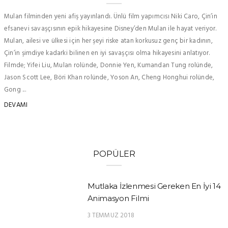
Mulan filminden yeni afiş yayınlandı. Ünlü film yapımcısı Niki Caro, Çin’in
efsanevi savaşçısının epik hikayesine Disney’den Mulan ile hayat veriyor.
Mulan, ailesi ve ülkesi için her şeyi riske atan korkusuz genç bir kadının,
Çin’in şimdiye kadarki bilinen en iyi savaşçısı olma hikayesini anlatıyor.
Filmde; Yifei Liu, Mulan rolünde, Donnie Yen, Kumandan Tung rolünde,
Jason Scott Lee, Böri Khan rolünde, Yoson An, Cheng Honghui rolünde,
Gong ...
DEVAMI
POPÜLER
Mutlaka İzlenmesi Gereken En İyi 14
Animasyon Filmi
3 TEMMUZ 2018