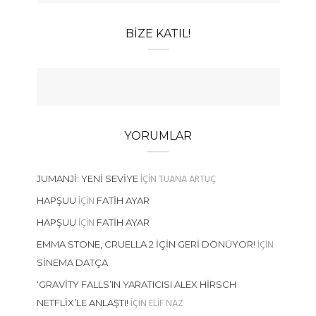
BIZE KATIL!
YORUMLAR
IÇIN
TUANA ARTUÇ
JUMANJI: YENI SEVIYE
IÇIN
HAPŞUU
FATIH AYAR
IÇIN
HAPŞUU
FATIH AYAR
IÇIN
EMMA STONE, CRUELLA 2 İÇIN GERI DÖNÜYOR!
SINEMA DATÇA
‘GRAVITY FALLS’IN YARATICISI ALEX HIRSCH
IÇIN
ELIF NAZ
NETFLIX’LE ANLAŞTI!