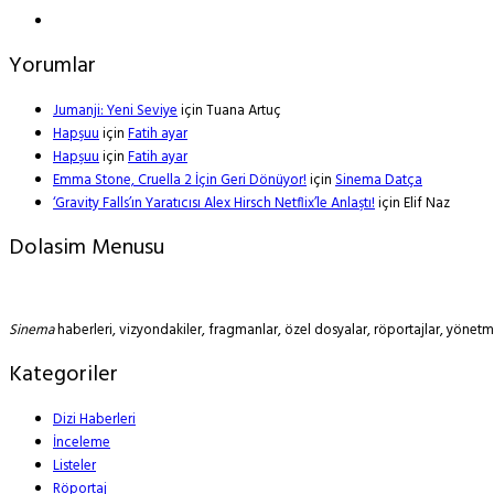
Yorumlar
Jumanji: Yeni Seviye
için
Tuana Artuç
Hapşuu
için
Fatih ayar
Hapşuu
için
Fatih ayar
Emma Stone, Cruella 2 İçin Geri Dönüyor!
için
Sinema Datça
‘Gravity Falls’ın Yaratıcısı Alex Hirsch Netflix’le Anlaştı!
için
Elif Naz
Dolasim Menusu
Sinema
haberleri, vizyondakiler, fragmanlar, özel dosyalar, röportajlar, yöne
Kategoriler
Dizi Haberleri
İnceleme
Listeler
Röportaj