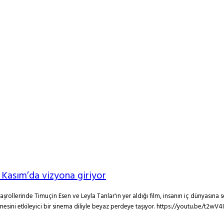
 Kasım’da vizyona giriyor
ollerinde Timuçin Esen ve Leyla Tanlar'ın yer aldığı film, insanın iç dünyasına se
i etkileyici bir sinema diliyle beyaz perdeye taşıyor. https://youtu.be/t2wV4IFYH