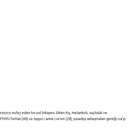
ssizce nüfuz eden bir yol hikayesi. Erken Kış, melankoli, suçluluk ve
fU Ferhat (49) ve taşıyıcı anne Lia'nın (29), yasadışı anlaşmaları gereği Lia'yı