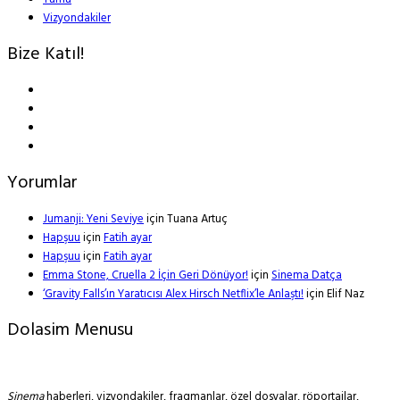
Vizyondakiler
Bize Katıl!
Yorumlar
Jumanji: Yeni Seviye
için
Tuana Artuç
Hapşuu
için
Fatih ayar
Hapşuu
için
Fatih ayar
Emma Stone, Cruella 2 İçin Geri Dönüyor!
için
Sinema Datça
‘Gravity Falls’ın Yaratıcısı Alex Hirsch Netflix’le Anlaştı!
için
Elif Naz
Dolasim Menusu
Sinema
haberleri, vizyondakiler, fragmanlar, özel dosyalar, röportajlar,