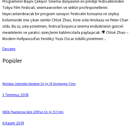
Programının Başını Çekiyor. Sinema dünyasının en prestijli festivallerinden
Tokyo Film Festivali, sinemaseverleri ve sektör profesyonellerini
heyecanlandıracak bir program sunuyor. Festivalin konuşma ve söyleşi
bölümünde öne çıkan isimler Chloé Zhao, Kore-eda Hirokazu ve Peter Chan
oldu. Bu üç usta yönetmen, festival boyunca sinema endüstrisinin güncel
meselelerini ve yaratıcı süreçlerini katılımcılarla paylaşacak. 🎥 Chloé Zhao –
Modern Hollywood’un Yenilikçi Yüzü Oscar ödüllü yönetmen ...
Devamı
Popüler
Mutlaka İzlenmesi Gereken En İyi 14 Animasyon Filmi
3 Temmuz 2018
IMDb Puanlarına Göre 2019’un En İyi 15 Filmi
6 Kasım 2019