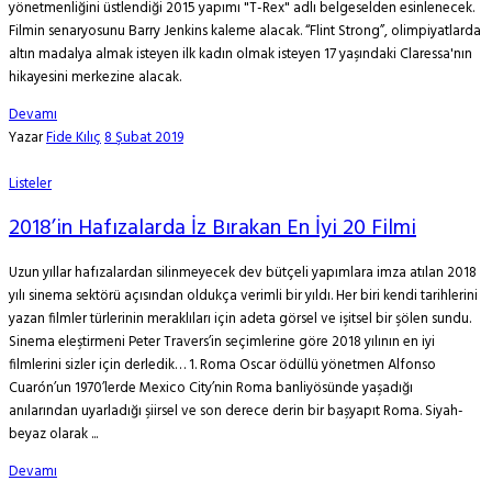
yönetmenliğini üstlendiği 2015 yapımı "T-Rex" adlı belgeselden esinlenecek.
Filmin senaryosunu Barry Jenkins kaleme alacak. “Flint Strong”, olimpiyatlarda
altın madalya almak isteyen ilk kadın olmak isteyen 17 yaşındaki Claressa'nın
hikayesini merkezine alacak.
Devamı
Yazar
Fide Kılıç
8 Şubat 2019
Listeler
2018’in Hafızalarda İz Bırakan En İyi 20 Filmi
Uzun yıllar hafızalardan silinmeyecek dev bütçeli yapımlara imza atılan 2018
yılı sinema sektörü açısından oldukça verimli bir yıldı. Her biri kendi tarihlerini
yazan filmler türlerinin meraklıları için adeta görsel ve işitsel bir şölen sundu.
Sinema eleştirmeni Peter Travers’in seçimlerine göre 2018 yılının en iyi
filmlerini sizler için derledik… 1. Roma Oscar ödüllü yönetmen Alfonso
Cuarón’un 1970’lerde Mexico City’nin Roma banliyösünde yaşadığı
anılarından uyarladığı şiirsel ve son derece derin bir başyapıt Roma. Siyah-
beyaz olarak ...
Devamı