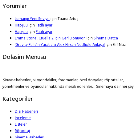
Yorumlar
Jumanji: Yeni Seviye
için
Tuana Artuç
Hapşuu
için
Fatih ayar
Hapşuu
için
Fatih ayar
Emma Stone, Cruella 2 İçin Geri Dönüyor!
için
Sinema Datça
‘Gravity Falls’ın Yaratıcısı Alex Hirsch Netflix’le Anlaştı!
için
Elif Naz
Dolasim Menusu
Sinema
haberleri, vizyondakiler, fragmanlar, özel dosyalar, röportajlar,
yönetmenler ve oyuncular hakkında merak edilenler… Sinemaya dair her şey!
Kategoriler
Dizi Haberleri
İnceleme
Listeler
Röportaj
Sinema Haberleri