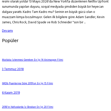
resmi olarak yolda! 13 Mayıs 2026'da New York’ta düzenlenen Netflix Upfront
sunumunda yapılan duyuru, sosyal medyada şimdiden büyük bir heyecan
dalgası yarattı. Kadro Tam Kadro mu? Serinin en büyük gücü olan o
muazzam kimya bozulmuyor. Gelen ilk bilgilere göre Adam Sandler, Kevin
James, Chris Rock, David Spade ve Rob Schneider "son bir ...
Devamı
Popüler
Mutlaka İzlenmesi Gereken En İyi 14 Animasyon Filmi
3 Temmuz 2018
IMDb Puanlarına Göre 2019’un En İyi 15 Filmi
6 Kasım 2019
2018’in Hafızalarda İz Bırakan En İyi 20 Filmi