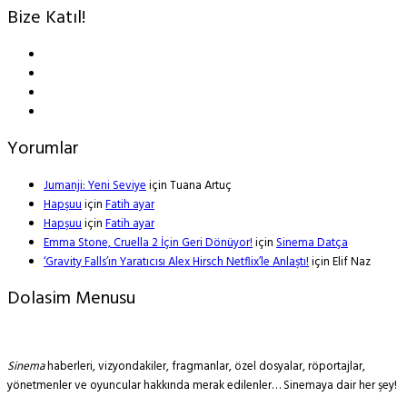
Bize Katıl!
Yorumlar
Jumanji: Yeni Seviye
için
Tuana Artuç
Hapşuu
için
Fatih ayar
Hapşuu
için
Fatih ayar
Emma Stone, Cruella 2 İçin Geri Dönüyor!
için
Sinema Datça
‘Gravity Falls’ın Yaratıcısı Alex Hirsch Netflix’le Anlaştı!
için
Elif Naz
Dolasim Menusu
Sinema
haberleri, vizyondakiler, fragmanlar, özel dosyalar, röportajlar,
yönetmenler ve oyuncular hakkında merak edilenler… Sinemaya dair her şey!