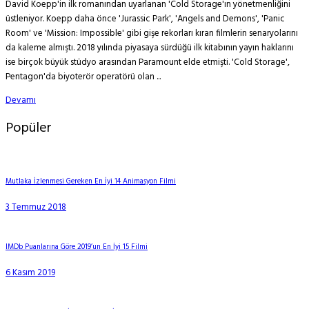
David Koepp'in ilk romanından uyarlanan 'Cold Storage'ın yönetmenliğini
üstleniyor. Koepp daha önce 'Jurassic Park', 'Angels and Demons', 'Panic
Room' ve 'Mission: Impossible' gibi gişe rekorları kıran filmlerin senaryolarını
da kaleme almıştı. 2018 yılında piyasaya sürdüğü ilk kitabının yayın haklarını
ise birçok büyük stüdyo arasından Paramount elde etmişti. 'Cold Storage',
Pentagon'da biyoterör operatörü olan ...
Devamı
Popüler
Mutlaka İzlenmesi Gereken En İyi 14 Animasyon Filmi
3 Temmuz 2018
IMDb Puanlarına Göre 2019’un En İyi 15 Filmi
6 Kasım 2019