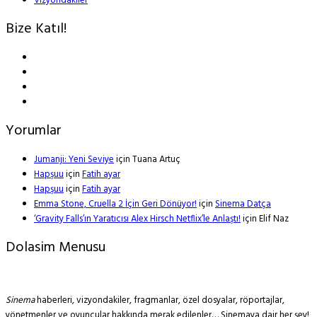
Vizyondakiler
Bize Katıl!
Yorumlar
Jumanji: Yeni Seviye
için
Tuana Artuç
Hapşuu
için
Fatih ayar
Hapşuu
için
Fatih ayar
Emma Stone, Cruella 2 İçin Geri Dönüyor!
için
Sinema Datça
‘Gravity Falls’ın Yaratıcısı Alex Hirsch Netflix’le Anlaştı!
için
Elif Naz
Dolasim Menusu
Sinema
haberleri, vizyondakiler, fragmanlar, özel dosyalar, röportajlar,
yönetmenler ve oyuncular hakkında merak edilenler… Sinemaya dair her şey!