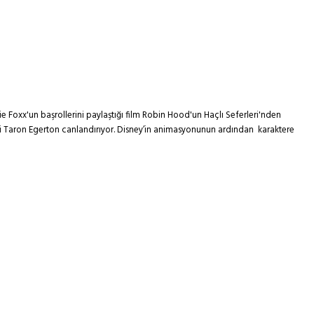
oxx'un başrollerini paylaştığı film Robin Hood'un Haçlı Seferleri'nden
ni Taron Egerton canlandırıyor. Disney’in animasyonunun ardından karaktere