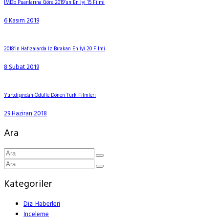
IMDb Puanlarına Göre 2019’un En İyi 15 Filmi
6 Kasım 2019
2018’in Hafızalarda İz Bırakan En İyi 20 Filmi
8 Şubat 2019
Yurtdışından Ödülle Dönen Türk Filmleri
29 Haziran 2018
Ara
Kategoriler
Dizi Haberleri
İnceleme