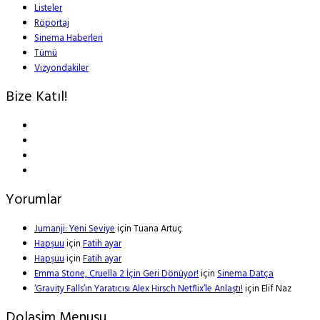
Listeler
Röportaj
Sinema Haberleri
Tümü
Vizyondakiler
Bize Katıl!
Yorumlar
Jumanji: Yeni Seviye
için
Tuana Artuç
Hapşuu
için
Fatih ayar
Hapşuu
için
Fatih ayar
Emma Stone, Cruella 2 İçin Geri Dönüyor!
için
Sinema Datça
‘Gravity Falls’ın Yaratıcısı Alex Hirsch Netflix’le Anlaştı!
için
Elif Naz
Dolasim Menusu