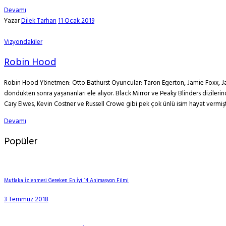
Devamı
Yazar
Dilek Tarhan
11 Ocak 2019
Vizyondakiler
Robin Hood
Robin Hood Yönetmen: Otto Bathurst Oyuncular: Taron Egerton, Jamie Foxx, Jam
döndükten sonra yaşananları ele alıyor. Black Mirror ve Peaky Blinders dizile
Cary Elwes, Kevin Costner ve Russell Crowe gibi pek çok ünlü isim hayat vermişt
Devamı
Popüler
Mutlaka İzlenmesi Gereken En İyi 14 Animasyon Filmi
3 Temmuz 2018