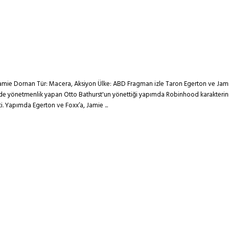
ie Dornan Tür: Macera, Aksiyon Ülke: ABD Fragman izle Taron Egerton ve Jamie F
rinde yönetmenlik yapan Otto Bathurst'un yönettiği yapımda Robinhood karakteri
i. Yapımda Egerton ve Foxx’a, Jamie ...