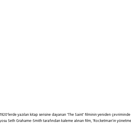
dan 1920'lerde yazılan kitap serisine dayanan 'The Saint' filminin yeniden çevrimin
naryosu Seth Grahame-Smith tarafından kaleme alınan film, 'Rocketman'in yönetmen