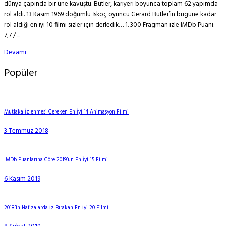
dünya çapında bir üne kavuştu. Butler, kariyeri boyunca toplam 62 yapımda
rol aldı. 13 Kasım 1969 doğumlu İskoç oyuncu Gerard Butler’ın bugüne kadar
rol aldığı en iyi 10 filmi sizler için derledik… 1. 300 Fragman izle IMDb Puanı:
7,7 / ...
Devamı
Popüler
Mutlaka İzlenmesi Gereken En İyi 14 Animasyon Filmi
3 Temmuz 2018
IMDb Puanlarına Göre 2019’un En İyi 15 Filmi
6 Kasım 2019
2018’in Hafızalarda İz Bırakan En İyi 20 Filmi