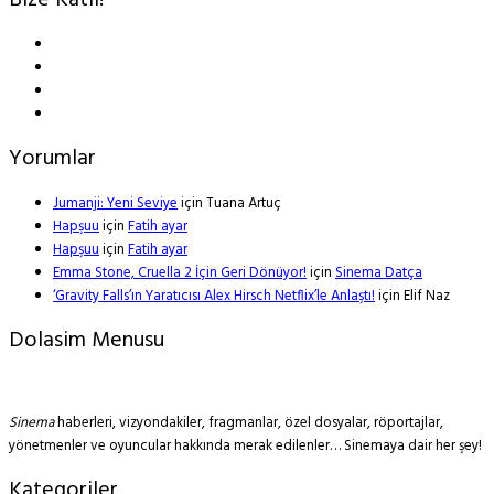
Bize Katıl!
Yorumlar
Jumanji: Yeni Seviye
için
Tuana Artuç
Hapşuu
için
Fatih ayar
Hapşuu
için
Fatih ayar
Emma Stone, Cruella 2 İçin Geri Dönüyor!
için
Sinema Datça
‘Gravity Falls’ın Yaratıcısı Alex Hirsch Netflix’le Anlaştı!
için
Elif Naz
Dolasim Menusu
Sinema
haberleri, vizyondakiler, fragmanlar, özel dosyalar, röportajlar,
yönetmenler ve oyuncular hakkında merak edilenler… Sinemaya dair her şey!
Kategoriler