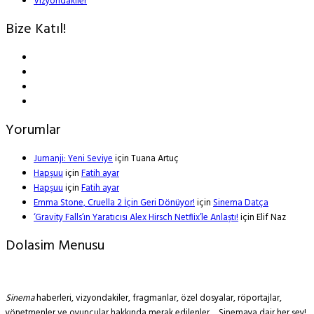
Vizyondakiler
Bize Katıl!
Yorumlar
Jumanji: Yeni Seviye
için
Tuana Artuç
Hapşuu
için
Fatih ayar
Hapşuu
için
Fatih ayar
Emma Stone, Cruella 2 İçin Geri Dönüyor!
için
Sinema Datça
‘Gravity Falls’ın Yaratıcısı Alex Hirsch Netflix’le Anlaştı!
için
Elif Naz
Dolasim Menusu
Sinema
haberleri, vizyondakiler, fragmanlar, özel dosyalar, röportajlar,
yönetmenler ve oyuncular hakkında merak edilenler… Sinemaya dair her şey!