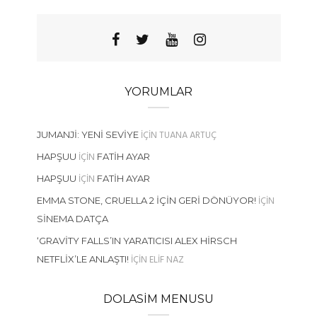
YORUMLAR
IÇIN
TUANA ARTUÇ
JUMANJI: YENI SEVIYE
IÇIN
HAPŞUU
FATIH AYAR
IÇIN
HAPŞUU
FATIH AYAR
IÇIN
EMMA STONE, CRUELLA 2 İÇIN GERI DÖNÜYOR!
SINEMA DATÇA
‘GRAVITY FALLS’IN YARATICISI ALEX HIRSCH
IÇIN
ELIF NAZ
NETFLIX’LE ANLAŞTI!
DOLASIM MENUSU