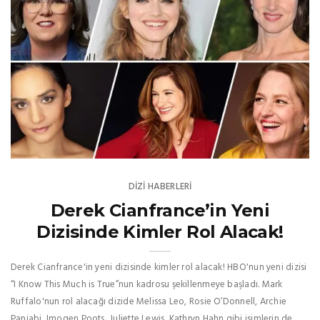
DIZI HABERLERI
Derek Cianfrance’in Yeni
Dizisinde Kimler Rol Alacak!
Derek Cianfrance'in yeni dizisinde kimler rol alacak! HBO'nun yeni dizisi
“I Know This Much is True”nun kadrosu şekillenmeye başladı. Mark
Ruffalo'nun rol alacağı dizide Melissa Leo, Rosie O’Donnell, Archie
Panjabi, Imogen Poots, Juliette Lewis, Kathryn Hahn gibi isimlerin de