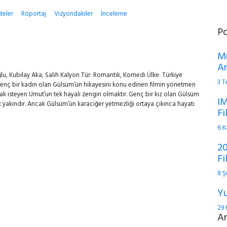
steler
Röportaj
Vizyondakiler
İnceleme
P
Mu
An
 Kubilay Aka, Salih Kalyon Tür: Romantik, Komedi Ülke: Türkiye
3 
enç bir kadın olan Gülsüm’ün hikayesini konu edinen filmin yönetmen
ak isteyen Umut’un tek hayali zengin olmaktır. Genç bir kız olan Gülsüm
IM
k yakındır. Ancak Gülsüm’ün karaciğer yetmezliği ortaya çıkınca hayatı
Fi
6 K
20
Fi
8 Ş
Yu
29 
A