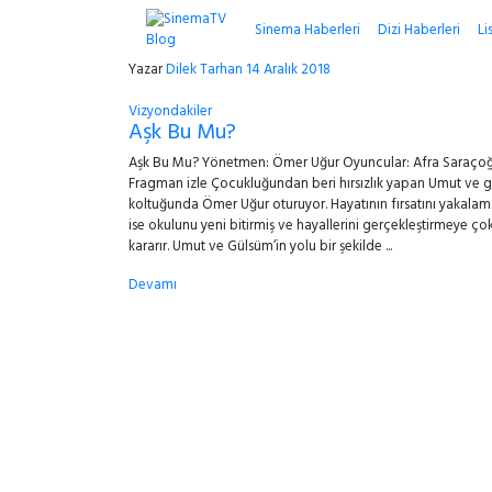
Sinema Haberleri
Dizi Haberleri
Li
Yazar
Dilek Tarhan
14 Aralık 2018
Vizyondakiler
Aşk Bu Mu?
Aşk Bu Mu? Yönetmen: Ömer Uğur Oyuncular: Afra Saraçoğlu,
Fragman izle Çocukluğundan beri hırsızlık yapan Umut ve g
koltuğunda Ömer Uğur oturuyor. Hayatının fırsatını yakalam
ise okulunu yeni bitirmiş ve hayallerini gerçekleştirmeye ço
kararır. Umut ve Gülsüm’in yolu bir şekilde ...
Devamı