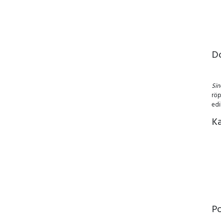
D
Si
röp
edi
Ka
P