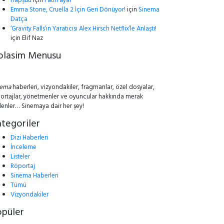
Hapşuu
için
Fatih ayar
Emma Stone, Cruella 2 İçin Geri Dönüyor!
için
Sinema
Datça
‘Gravity Falls’ın Yaratıcısı Alex Hirsch Netflix’le Anlaştı!
için
Elif Naz
olasim Menusu
nema
haberleri, vizyondakiler, fragmanlar, özel dosyalar,
ortajlar, yönetmenler ve oyuncular hakkında merak
lenler… Sinemaya dair her şey!
tegoriler
Dizi Haberleri
İnceleme
Listeler
Röportaj
Sinema Haberleri
Tümü
Vizyondakiler
opüler