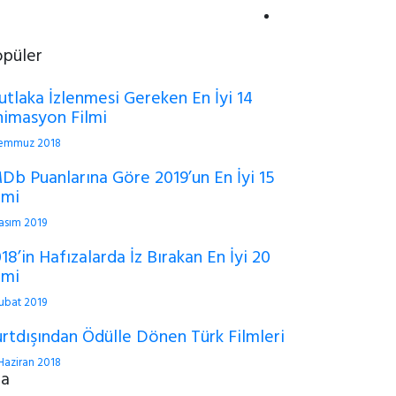
opüler
tlaka İzlenmesi Gereken En İyi 14
imasyon Filmi
Temmuz 2018
Db Puanlarına Göre 2019’un En İyi 15
lmi
asım 2019
18’in Hafızalarda İz Bırakan En İyi 20
lmi
ubat 2019
rtdışından Ödülle Dönen Türk Filmleri
Haziran 2018
ra