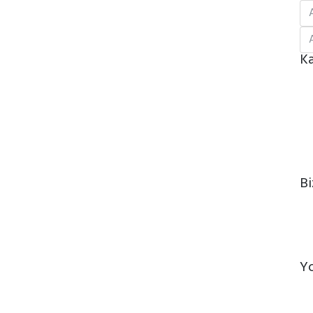
Ka
Bi
Y