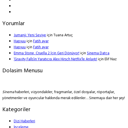
Yorumlar
Jumanji: Yeni Seviye
için
Tuana Artuç
Hapşuu
için
Fatih ayar
Hapşuu
için
Fatih ayar
Emma Stone, Cruella 2 İçin Geri Dönüyor!
için
Sinema Datça
‘Gravity Falls’ın Yaratıcısı Alex Hirsch Netflix’le Anlaştı!
için
Elif Naz
Dolasim Menusu
Sinema
haberleri, vizyondakiler, fragmanlar, özel dosyalar, röportajlar,
yönetmenler ve oyuncular hakkında merak edilenler… Sinemaya dair her şey!
Kategoriler
Dizi Haberleri
İnceleme