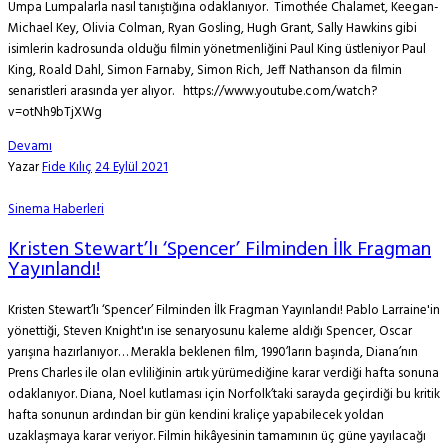
Umpa Lumpalarla nasıl tanıştığına odaklanıyor. Timothée Chalamet, Keegan-
Michael Key, Olivia Colman, Ryan Gosling, Hugh Grant, Sally Hawkins gibi
isimlerin kadrosunda olduğu filmin yönetmenliğini Paul King üstleniyor Paul
King, Roald Dahl, Simon Farnaby, Simon Rich, Jeff Nathanson da filmin
senaristleri arasında yer alıyor. https://www.youtube.com/watch?
v=otNh9bTjXWg
Devamı
Yazar
Fide Kılıç
24 Eylül 2021
Sinema Haberleri
Kristen Stewart’lı ‘Spencer’ Filminden İlk Fragman
Yayınlandı!
Kristen Stewart’lı ‘Spencer’ Filminden İlk Fragman Yayınlandı! Pablo Larraine'in
yönettiği, Steven Knight'ın ise senaryosunu kaleme aldığı Spencer, Oscar
yarışına hazırlanıyor… Merakla beklenen film, 1990’ların başında, Diana’nın
Prens Charles ile olan evliliğinin artık yürümediğine karar verdiği hafta sonuna
odaklanıyor. Diana, Noel kutlaması için Norfolk’taki sarayda geçirdiği bu kritik
hafta sonunun ardından bir gün kendini kraliçe yapabilecek yoldan
uzaklaşmaya karar veriyor. Filmin hikâyesinin tamamının üç güne yayılacağı