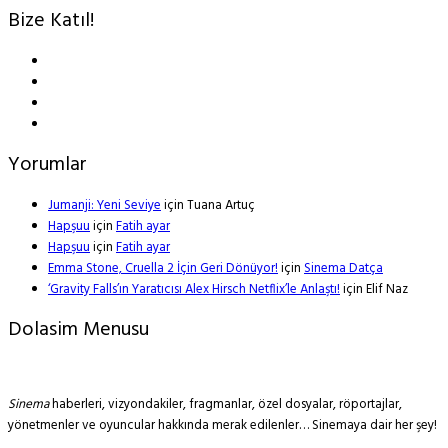
Bize Katıl!
Yorumlar
Jumanji: Yeni Seviye
için
Tuana Artuç
Hapşuu
için
Fatih ayar
Hapşuu
için
Fatih ayar
Emma Stone, Cruella 2 İçin Geri Dönüyor!
için
Sinema Datça
‘Gravity Falls’ın Yaratıcısı Alex Hirsch Netflix’le Anlaştı!
için
Elif Naz
Dolasim Menusu
Sinema
haberleri, vizyondakiler, fragmanlar, özel dosyalar, röportajlar,
yönetmenler ve oyuncular hakkında merak edilenler… Sinemaya dair her şey!