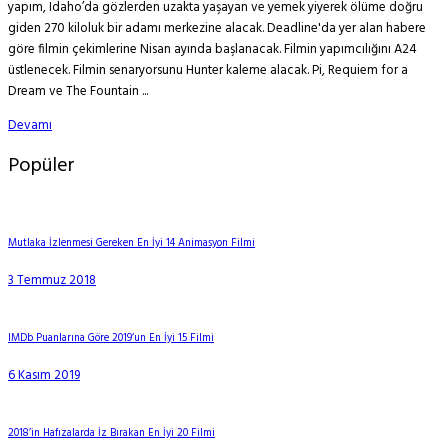
yapım, Idaho’da gözlerden uzakta yaşayan ve yemek yiyerek ölüme doğru
giden 270 kiloluk bir adamı merkezine alacak. Deadline'da yer alan habere
göre filmin çekimlerine Nisan ayında başlanacak. Filmin yapımcılığını A24
üstlenecek. Filmin senaryorsunu Hunter kaleme alacak. Pi, Requiem for a
Dream ve The Fountain ...
Devamı
Popüler
Mutlaka İzlenmesi Gereken En İyi 14 Animasyon Filmi
3 Temmuz 2018
IMDb Puanlarına Göre 2019’un En İyi 15 Filmi
6 Kasım 2019
2018’in Hafızalarda İz Bırakan En İyi 20 Filmi