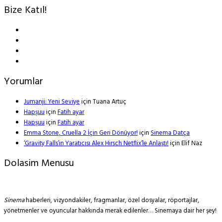
Bize Katıl!
Yorumlar
Jumanji: Yeni Seviye
için
Tuana Artuç
Hapşuu
için
Fatih ayar
Hapşuu
için
Fatih ayar
Emma Stone, Cruella 2 İçin Geri Dönüyor!
için
Sinema Datça
‘Gravity Falls’ın Yaratıcısı Alex Hirsch Netflix’le Anlaştı!
için
Elif Naz
Dolasim Menusu
Sinema
haberleri, vizyondakiler, fragmanlar, özel dosyalar, röportajlar,
yönetmenler ve oyuncular hakkında merak edilenler… Sinemaya dair her şey!