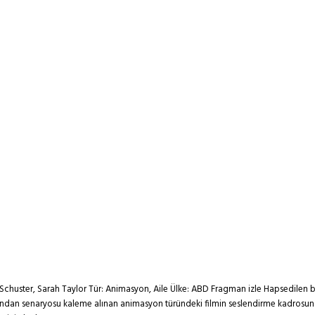
Schuster, Sarah Taylor Tür: Animasyon, Aile Ülke: ABD Fragman izle Hapsedilen bi
ndan senaryosu kaleme alınan animasyon türündeki filmin seslendirme kadrosunda Kj