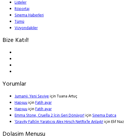
Listeler
Röportaj
Sinema Haberleri
Tümü
Vizyondakiler
Bize Katıl!
Yorumlar
Jumanji: Yeni Seviye
için
Tuana Artuç
Hapşuu
için
Fatih ayar
Hapşuu
için
Fatih ayar
Emma Stone, Cruella 2 İçin Geri Dönüyor!
için
Sinema Datça
‘Gravity Falls’ın Yaratıcısı Alex Hirsch Netflix’le Anlaştı!
için
Elif Naz
Dolasim Menusu